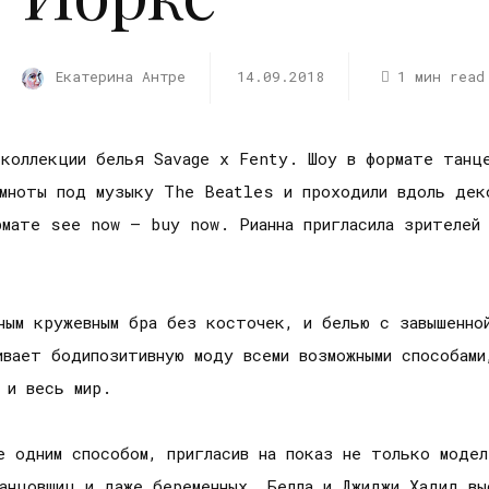
Екатерина Антре
14.09.2018
1 мин read
коллекции белья Savage x Fenty. Шоу в формате танце
мноты под музыку The Beatles и проходили вдоль деко
рмате see now – buy now. Рианна пригласила зрителей
ным кружевным бра без косточек, и белью с завышенно
ивает бодипозитивную моду всеми возможными способам
 и весь мир.
е одним способом, пригласив на показ не только моде
анцовщиц и даже беременных. Белла и Джиджи Хадид вы