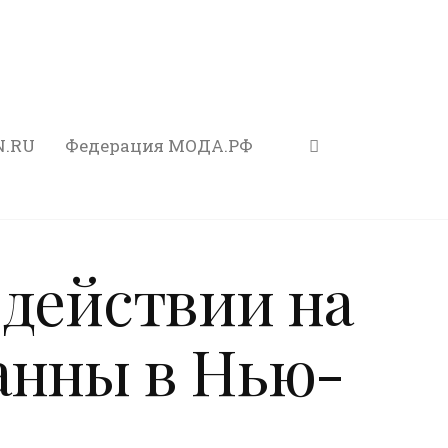
N.RU
Федерация МОДА.РФ
 действии на
анны в Нью-