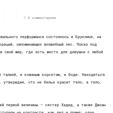
0 комментариев
вального перформанса состоялось в Бруклине, на
раций, напоминающих волшебный лес. Показ под
 в свой мир, где есть место для девушки с любой
й талией, и кожаным корсетам, и боди. Находиться
и, утверждая, что не белье красит тело, а тело,
лей первой величины – сестер Хадид, а также Джоан
ступали на контрасте, как лед и пламя: одна