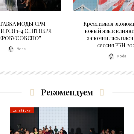
22.07.2026
22.07.2026
ТАВКА МОДЫ CPM
Креативная эконом
ИТСЯ 1–4 СЕНТЯБРЯ
новый язык влияни
“КРОКУС ЭКСПО”
запомнилась плен
сессия РКН‑20
Moda
Moda
Рекомендуем
is sticky