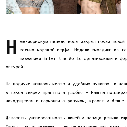
Н
ью-йоркскую неделю моды закрыл показ новой 
военно-морской верфи. Модели выходили из те
названием Enter the World организовали в фо
фигурой.
На подиуме нашлось место и удобным пушапам, и неж
в таком «мире» приятно и удобно - Рианна поддерж
находящееся в гармонии с разумом, красит и белье,
Доказать универсальность линейки певица решила ещ
Смоллс, но и девушек с нестандартными фигурами, т