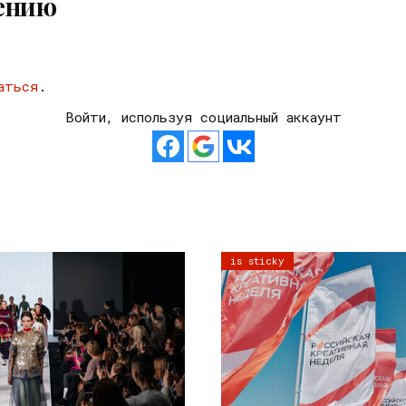
ению
аться
.
Войти, используя социальный аккаунт
is sticky