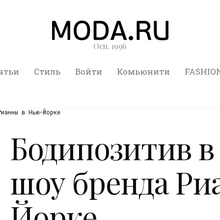
Осн. 1996
атьи
Стиль
Войти
Комьюнити
FASHIO
ианны в Нью-Йорке
Бодипозитив в
шоу бренда Ри
Йорке