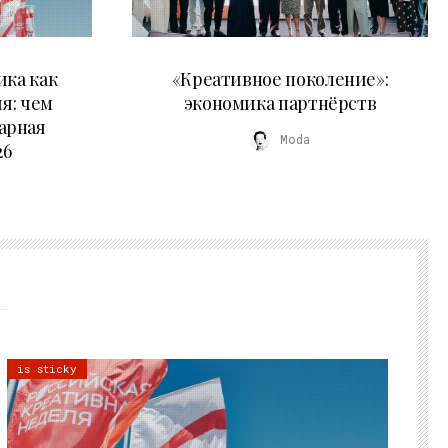
21.07.2026
ика как
«Креативное поколение»:
я: чем
экономика партнёрств
арная
Moda
26
is sticky