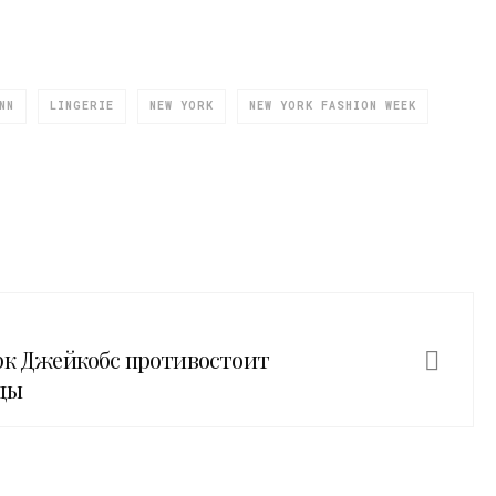
NN
LINGERIE
NEW YORK
NEW YORK FASHION WEEK
рк Джейкобс противостоит
ды