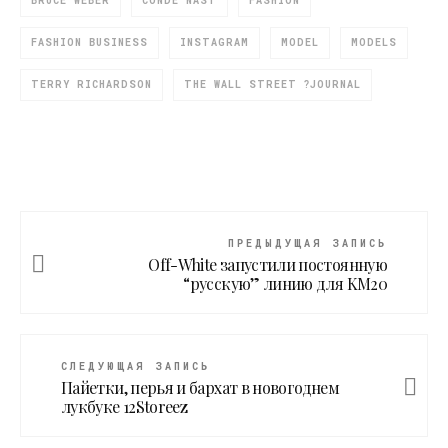
BRUCE WEBER
CONDE NAST
FASHION
FASHION BUSINESS
INSTAGRAM
MODEL
MODELS
TERRY RICHARDSON
THE WALL STREET ?JOURNAL
ПРЕДЫДУЩАЯ ЗАПИСЬ
Off-White запустили постоянную
“русскую” линию для KM20
СЛЕДУЮЩАЯ ЗАПИСЬ
Пайетки, перья и бархат в новогоднем
лукбуке 12Storeez