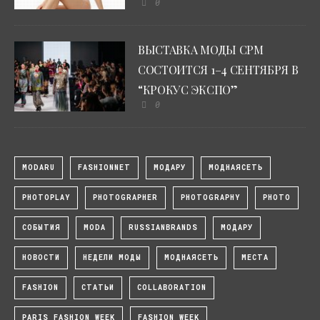
0
ВЫСТАВКА МОДЫ CPM
СОСТОИТСЯ 1–4 СЕНТЯБРЯ В
“КРОКУС ЭКСПО”
0
MODARU
FASHIONNET
МОДАРУ
МОДНАЯСЕТЬ
PHOTOPLAY
PHOTOGRAPHER
PHOTOGRAPHY
PHOTO
СОБЫТИЯ
MODA
RUSSIANBRANDS
МОДАРУ
НОВОСТИ
НЕДЕЛИ МОДЫ
МОДНАЯСЕТЬ
МЕСТА
FASHION
СТАТЬИ
COLLABORATION
PARIS FASHION WEEK
FASHION WEEK