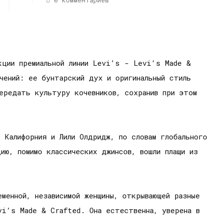
0 комментариев
кции премиальной линии Levi’s - Levi’s Made &
чений: ее бунтарский дух и оригинальный стиль
передать культуру кочевников, сохранив при этом
 Калифорния и Лили Олдридж, по словам глобального
ию, помимо классических джинсов, вошли плащи из
менной, независимой женщины, открывающей разные
vi’s Made & Crafted. Она естественна, уверена в