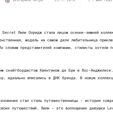
Екатерина Антре
25.11.2018
1 мин read
 Secret Лили Олридж стала лицом осенне-зимней колле
енственная, модель на самом деле любительница приклю
По словам представителей компании, стилисты хотели 
им скейтбордистом Квентином де Бри в Лос-Анджелесе.
р, идеально вписались в ДНК бренда. В новую коллекц
хновения стал стиль путешественницы - история совре
своих путешествий. Лили - это воплощение девушки Le