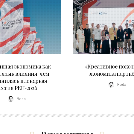
22.07.2026
21.07.2026
вная экономика как
«Креативное покол
 язык влияния: чем
экономика партн
мнилась пленарная
Moda
ессия РКН‑2026
Moda