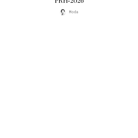
РКН‑2026
Moda