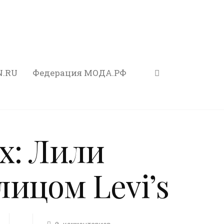
N.RU
Федерация МОДА.РФ
х: Лили
лицом Levi’s