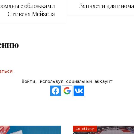
 романы с обложками
Запчасти для инома
Стивена Мейзела
ению
аться
.
Войти, используя социальный аккаунт
is sticky