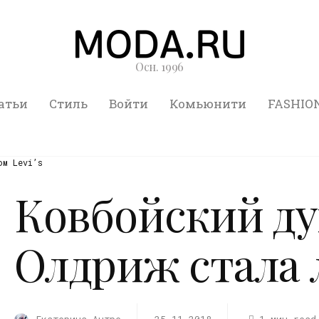
Осн. 1996
атьи
Стиль
Войти
Комьюнити
FASHIO
ом Levi’s
Ковбойский ду
Олдриж стала 