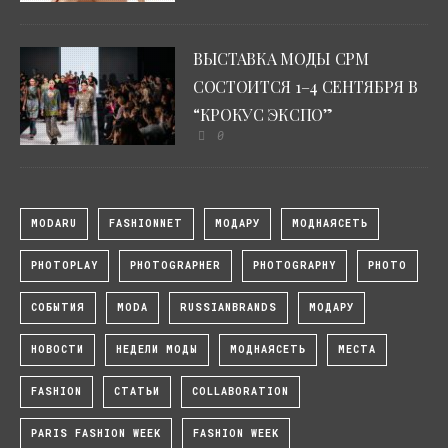
ВЫСТАВКА МОДЫ CPM
СОСТОИТСЯ 1–4 СЕНТЯБРЯ В
“КРОКУС ЭКСПО”
0
MODARU
FASHIONNET
МОДАРУ
МОДНАЯСЕТЬ
PHOTOPLAY
PHOTOGRAPHER
PHOTOGRAPHY
PHOTO
СОБЫТИЯ
MODA
RUSSIANBRANDS
МОДАРУ
НОВОСТИ
НЕДЕЛИ МОДЫ
МОДНАЯСЕТЬ
МЕСТА
FASHION
СТАТЬИ
COLLABORATION
PARIS FASHION WEEK
FASHION WEEK