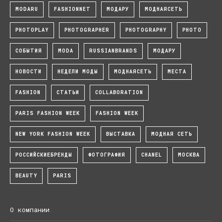
MODARU
FASHIONNET
МОДАРУ
МОДНАЯСЕТЬ
PHOTOPLAY
PHOTOGRAPHER
PHOTOGRAPHY
PHOTO
СОБЫТИЯ
MODA
RUSSIANBRANDS
МОДАРУ
НОВОСТИ
НЕДЕЛИ МОДЫ
МОДНАЯСЕТЬ
МЕСТА
FASHION
СТАТЬИ
COLLABORATION
PARIS FASHION WEEK
FASHION WEEK
NEW YORK FASHION WEEK
ВЫСТАВКА
МОДНАЯ СЕТЬ
РОССИЙСКИЕБРЕНДЫ
ФОТОГРАФИЯ
CHANEL
МОСКВА
BEAUTY
PARIS
О компании