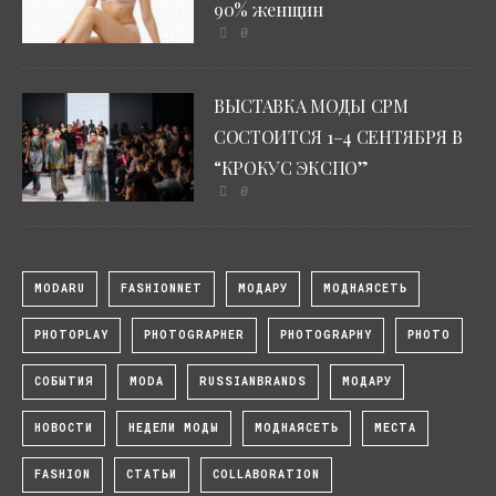
90% женщин
0
ВЫСТАВКА МОДЫ CPM
СОСТОИТСЯ 1–4 СЕНТЯБРЯ В
“КРОКУС ЭКСПО”
0
MODARU
FASHIONNET
МОДАРУ
МОДНАЯСЕТЬ
PHOTOPLAY
PHOTOGRAPHER
PHOTOGRAPHY
PHOTO
СОБЫТИЯ
MODA
RUSSIANBRANDS
МОДАРУ
НОВОСТИ
НЕДЕЛИ МОДЫ
МОДНАЯСЕТЬ
МЕСТА
FASHION
СТАТЬИ
COLLABORATION