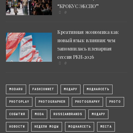
“КРОКУС ЭКСПО”
0
Креативная экономика как
новый язык влияния: чем
запомнилась пленарная
сессия РКН‑2026
0
MODARU
FASHIONNET
МОДАРУ
МОДНАЯСЕТЬ
PHOTOPLAY
PHOTOGRAPHER
PHOTOGRAPHY
PHOTO
СОБЫТИЯ
MODA
RUSSIANBRANDS
МОДАРУ
НОВОСТИ
НЕДЕЛИ МОДЫ
МОДНАЯСЕТЬ
МЕСТА