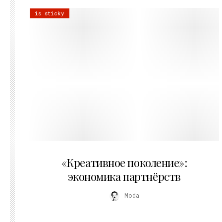
is sticky
21.07.2026
«Креативное поколение»:
экономика партнёрств
Moda