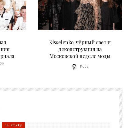
23.03.2026
ная
Kisselenko: чёрный свет и
ения
деконструкция на
урнала
Московской неделе моды
р»
Moda
is sticky