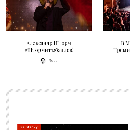
03.06.2026
Александр Шторм
В М
#Штормит12баллов!
Преми
Moda
is sticky