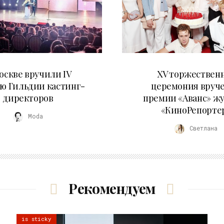
29.05.2026
20.04.2026
оскве вручили IV
XV торжествен
ю Гильдии кастинг-
церемония вруч
директоров
премии «Аванс» ж
«КиноРепорте
Moda
Светлана
Рекомендуем
is sticky