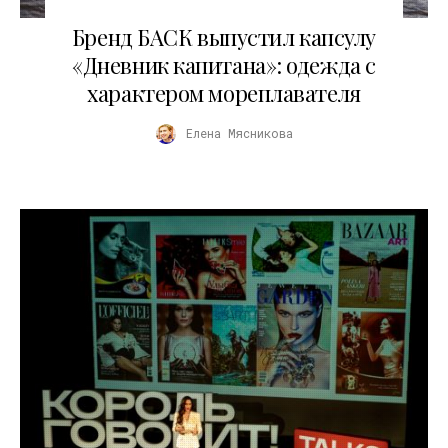
09.07.2026
Бренд БАСК выпустил капсулу
«Дневник капитана»: одежда с
характером мореплавателя
Елена Мясникова