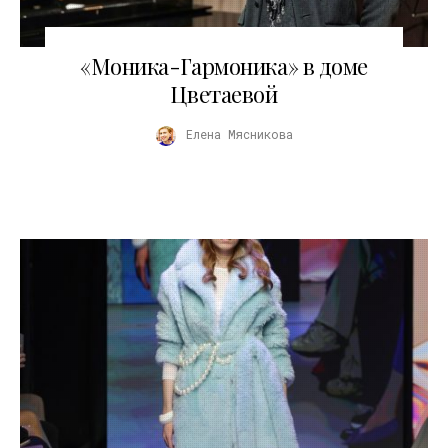
06.03.2026
«Моника-Гармоника» в доме
Цветаевой
Елена Мясникова