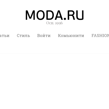
Осн. 1996
атьи
Стиль
Войти
Комьюнити
FASHIO