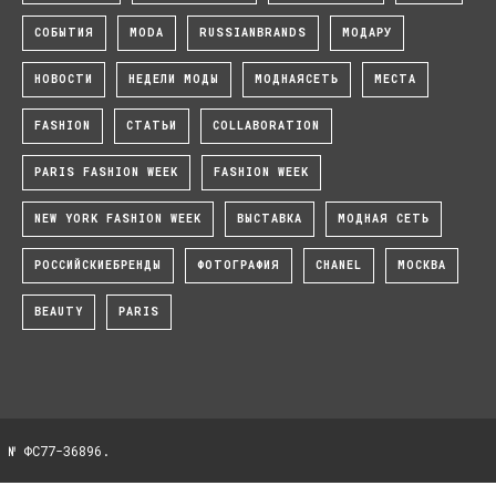
СОБЫТИЯ
MODA
RUSSIANBRANDS
МОДАРУ
НОВОСТИ
НЕДЕЛИ МОДЫ
МОДНАЯСЕТЬ
МЕСТА
FASHION
СТАТЬИ
COLLABORATION
PARIS FASHION WEEK
FASHION WEEK
NEW YORK FASHION WEEK
ВЫСТАВКА
МОДНАЯ СЕТЬ
РОССИЙСКИЕБРЕНДЫ
ФОТОГРАФИЯ
CHANEL
МОСКВА
BEAUTY
PARIS
 № ФС77-36896.