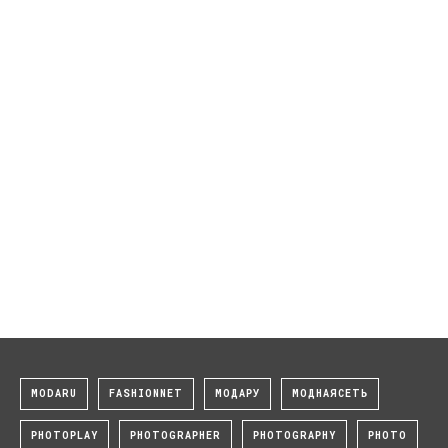
MODARU
FASHIONNET
МОДАРУ
МОДНАЯСЕТЬ
PHOTOPLAY
PHOTOGRAPHER
PHOTOGRAPHY
PHOTO