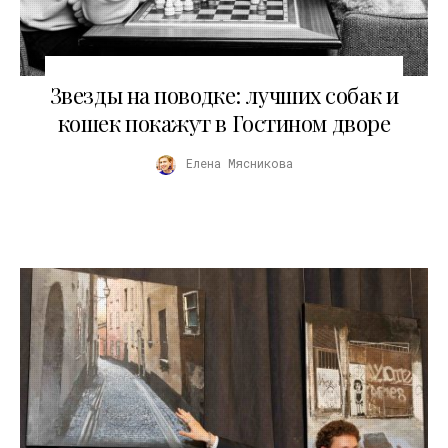
01.02.2026
Звезды на поводке: лучших собак и
кошек покажут в Гостином дворе
Елена Мясникова