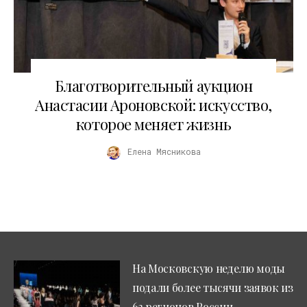
11.10.2025
Благотворительный аукцион
Анастасии Ароновской: искусство,
которое меняет жизнь
Елена Мясникова
На Московскую неделю моды
подали более тысячи заявок из
63 регионов России