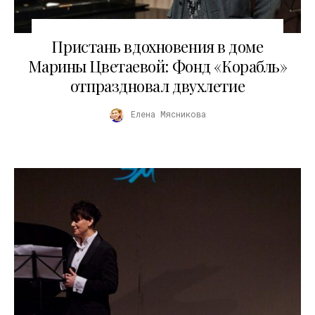
04.03.2026
Пристань вдохновения в доме
Марины Цветаевой: Фонд «Корабль»
отпраздновал двухлетие
Елена Мясникова