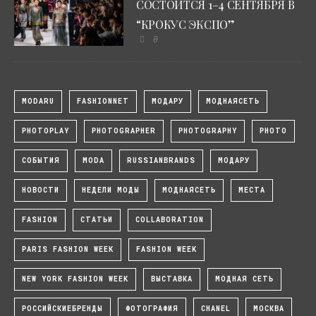
СОСТОИТСЯ 1–4 СЕНТЯБРЯ В
“КРОКУС ЭКСПО”
0
MODARU
FASHIONNET
МОДАРУ
МОДНАЯСЕТЬ
PHOTOPLAY
PHOTOGRAPHER
PHOTOGRAPHY
PHOTO
СОБЫТИЯ
MODA
RUSSIANBRANDS
МОДАРУ
НОВОСТИ
НЕДЕЛИ МОДЫ
МОДНАЯСЕТЬ
МЕСТА
FASHION
СТАТЬИ
COLLABORATION
PARIS FASHION WEEK
FASHION WEEK
NEW YORK FASHION WEEK
ВЫСТАВКА
МОДНАЯ СЕТЬ
РОССИЙСКИЕБРЕНДЫ
ФОТОГРАФИЯ
CHANEL
МОСКВА