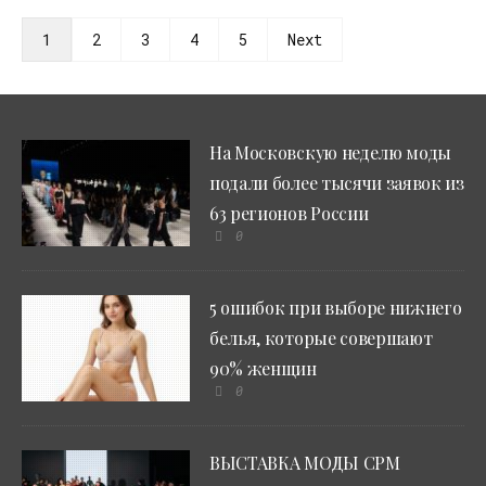
1
2
3
4
5
Next
На Московскую неделю моды
подали более тысячи заявок из
63 регионов России
0
5 ошибок при выборе нижнего
белья, которые совершают
90% женщин
0
ВЫСТАВКА МОДЫ CPM