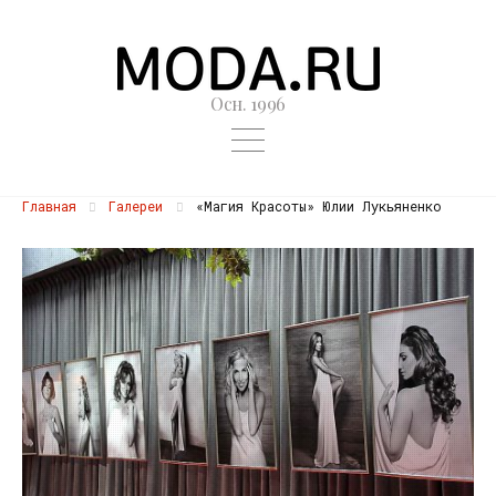
Осн. 1996
Главная
Галереи
«Магия Красоты» Юлии Лукьяненко