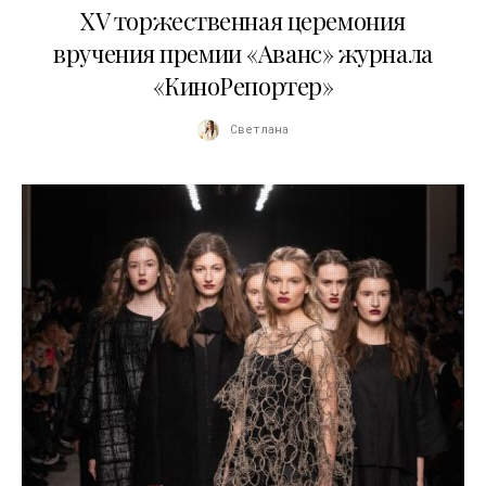
XV торжественная церемония
вручения премии «Аванс» журнала
«КиноРепортер»
Светлана