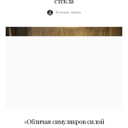
стекла
Яганова Арина
10.05.2026
«Обличая симулякров силой