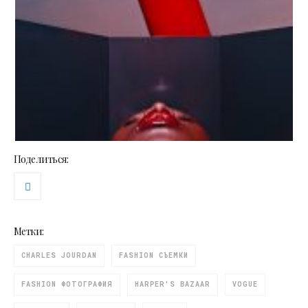
Поделиться:
Метки:
CHARLES JOURDAN
FASHION СЪЕМКИ
FASHION ФОТОГРАФИЯ
HARPER'S BAZAAR
VOGUE