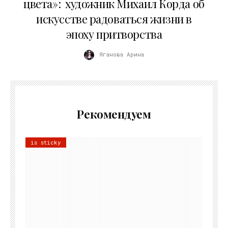
цвета»: художник Михаил Корда об
искусстве радоваться жизни в
эпоху притворства
Яганова Арина
Рекомендуем
is sticky