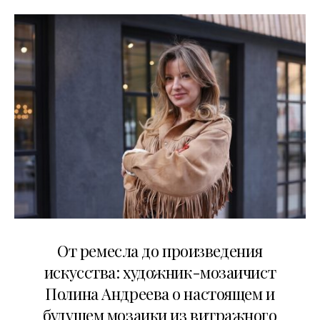
27.05.2026
От ремесла до произведения
искусства: художник-мозаичист
Полина Андреева о настоящем и
будущем мозаики из витражного