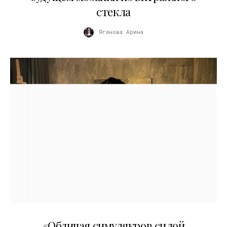
стекла
Яганова Арина
10.05.2026
«Обличая симулякров силой