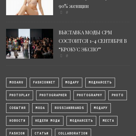
90% женщин
0
ВЫСТАВКА МОДЫ CPM
СОСТОИТСЯ 1–4 СЕНТЯБРЯ В
“КРОКУС ЭКСПО”
0
MODARU
FASHIONNET
МОДАРУ
МОДНАЯСЕТЬ
PHOTOPLAY
PHOTOGRAPHER
PHOTOGRAPHY
PHOTO
СОБЫТИЯ
MODA
RUSSIANBRANDS
МОДАРУ
НОВОСТИ
НЕДЕЛИ МОДЫ
МОДНАЯСЕТЬ
МЕСТА
FASHION
СТАТЬИ
COLLABORATION