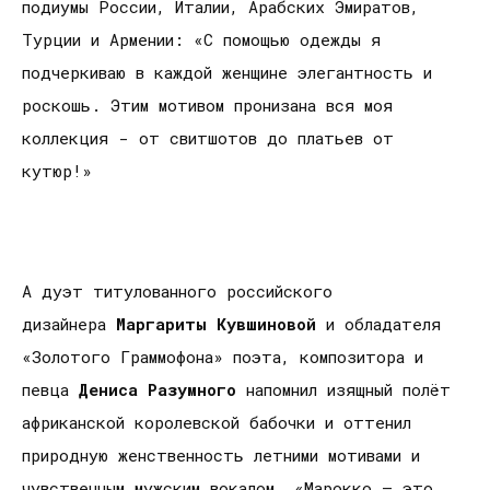
подиумы России, Италии, Арабских Эмиратов,
Турции и Армении: «С помощью одежды я
подчеркиваю в каждой женщине элегантность и
роскошь. Этим мотивом пронизана вся моя
коллекция - от свитшотов до платьев от
кутюр!»
А дуэт титулованного российского
дизайнера
Маргариты Кувшиновой
и обладателя
«Золотого Граммофона» поэта, композитора и
певца
Дениса Разумного
напомнил изящный полёт
африканской королевской бабочки и оттенил
природную женственность летними мотивами и
чувственным мужским вокалом. «Марокко — это