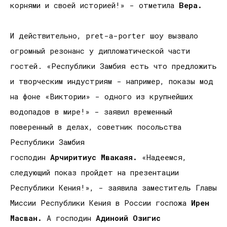
корнями и своей историей!» - отметила
Вера.
И действительно, pret-a-porter шоу вызвало
огромный резонанс у дипломатической части
гостей. «Республики Замбия есть что предложить
и творческим индустриям - например, показы мод
на фоне «Виктории» - одного из крупнейших
водопадов в мире!» - заявил временный
поверенный в делах, советник посольства
Республики Замбия
господин
Арчиритиус Мвакаяя.
«Надеемся,
следующий показ пройдет на презентации
Республики Кения!», - заявила заместитель Главы
Миссии Республики Кения в России госпожа
Ирен
Масван.
А господин
Адиноий Озигис