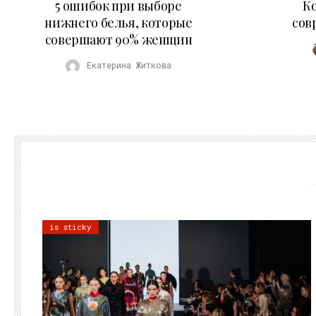
5 ошибок при выборе
К
нижнего белья, которые
сов
совершают 90% женщин
Екатерина Житкова
is sticky