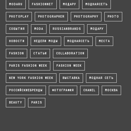
MODARU
FASHIONNET
МОДАРУ
МОДНАЯСЕТЬ
PHOTOPLAY
PHOTOGRAPHER
PHOTOGRAPHY
PHOTO
СОБЫТИЯ
MODA
RUSSIANBRANDS
МОДАРУ
НОВОСТИ
НЕДЕЛИ МОДЫ
МОДНАЯСЕТЬ
МЕСТА
FASHION
СТАТЬИ
COLLABORATION
PARIS FASHION WEEK
FASHION WEEK
NEW YORK FASHION WEEK
ВЫСТАВКА
МОДНАЯ СЕТЬ
РОССИЙСКИЕБРЕНДЫ
ФОТОГРАФИЯ
CHANEL
МОСКВА
BEAUTY
PARIS