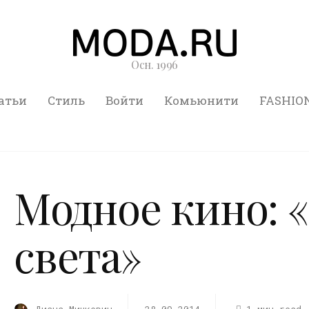
Осн. 1996
атьи
Стиль
Войти
Комьюнити
FASHIO
Модное кино: 
света»