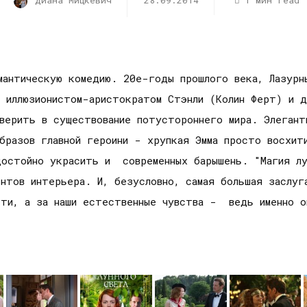
Диана Мицкевич
28.09.2014
1 мин read
мантическую комедию. 20е-годы прошлого века, Лазурн
 иллюзионистом-аристократом Стэнли (Колин Ферт) и д
оверить в существование потустороннего мира. Элеган
бразов главной героини - хрупкая Эмма просто восхит
достойно украсить и современных барышень. "Магия лу
ентов интерьера. И, безусловно, самая большая заслуг
сти, а за наши естественные чувства - ведь именно о