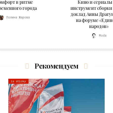
омфорт в ритме
Кино и сериалы 
ременного города
инструмент сборки
доклад Анны Драгу
Полина Жарова
на форуме «Един
народов»
Moda
Рекомендуем
is sticky