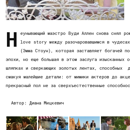
Н
еунывающий маэстро Вуди Аллен снова снял ро
love story между разочаровавшимся в чудесах
(Эмма Стоун), которая заставляет богачей п
эпохи, но еще большая в этом заслуга изысканных о
шляпках и сверкающих золотых лентах, способных 
смакуя малейшие детали: от мимики актеров до акц
прекрасный пол не за сверхъестественные способно
Автор: Диана Мицкевич