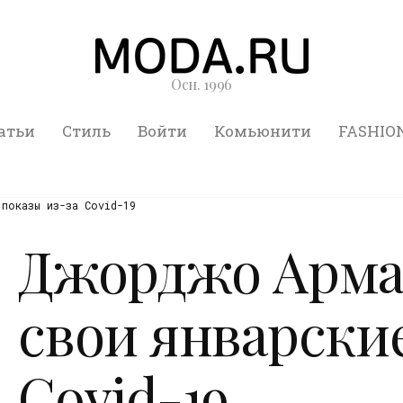
Осн. 1996
атьи
Стиль
Войти
Комьюнити
FASHIO
показы из-за Covid-19
Джорджо Арма
свои январские
Covid-19