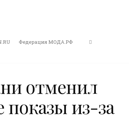
N.RU
Федерация МОДА.РФ
ни отменил
 показы из-за