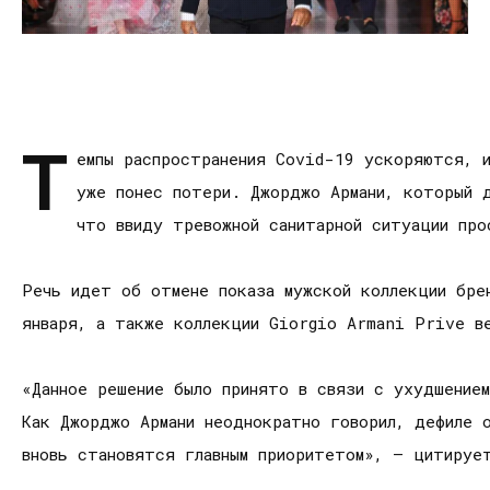
Т
емпы распространения Covid-19 ускоряются, 
уже понес потери. Джорджо Армани, который д
что ввиду тревожной санитарной ситуации пр
Речь идет об отмене показа мужской коллекции бре
января, а также коллекции Giorgio Armani Prive в
«Данное решение было принято в связи с ухудшением
Как Джорджо Армани неоднократно говорил, дефиле 
вновь становятся главным приоритетом», – цитируе