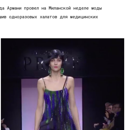
да Армани провел на Миланской неделе моды
шив одноразовых халатов для медицинских