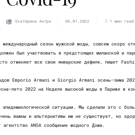
Екатерина Антре
06.01.2022
1 мин read
и международный сезон мужской моды, совсем скоро от
олжен был участвовать в предстоящих миланской и пар
осто отменяет все свои январские дефиле, пишет Fash
ндов Emporio Armani и Giorgio Armani осень–зима 202
есна–лето 2022 на Неделе высокой моды в Париже в ко
 эпидемиологической ситуации. Мы сделали это с боль
очень важны и альтернативы им не существует, но здор
т агентство ANSA сообщение модного Дома.