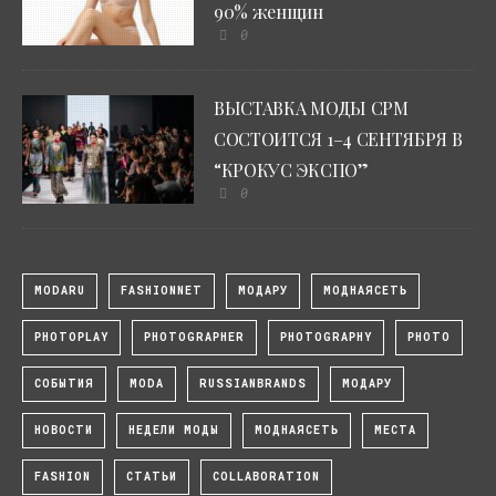
90% женщин
0
ВЫСТАВКА МОДЫ CPM
СОСТОИТСЯ 1–4 СЕНТЯБРЯ В
“КРОКУС ЭКСПО”
0
MODARU
FASHIONNET
МОДАРУ
МОДНАЯСЕТЬ
PHOTOPLAY
PHOTOGRAPHER
PHOTOGRAPHY
PHOTO
СОБЫТИЯ
MODA
RUSSIANBRANDS
МОДАРУ
НОВОСТИ
НЕДЕЛИ МОДЫ
МОДНАЯСЕТЬ
МЕСТА
FASHION
СТАТЬИ
COLLABORATION