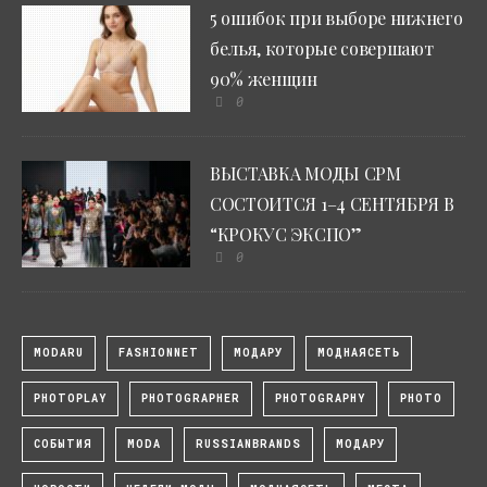
5 ошибок при выборе нижнего
белья, которые совершают
90% женщин
0
ВЫСТАВКА МОДЫ CPM
СОСТОИТСЯ 1–4 СЕНТЯБРЯ В
“КРОКУС ЭКСПО”
0
MODARU
FASHIONNET
МОДАРУ
МОДНАЯСЕТЬ
PHOTOPLAY
PHOTOGRAPHER
PHOTOGRAPHY
PHOTO
СОБЫТИЯ
MODA
RUSSIANBRANDS
МОДАРУ