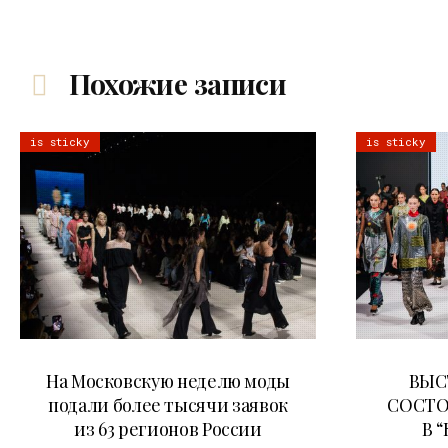
Похожие записи
is sticky
is sticky
06.08.2026
На Московскую неделю моды
ВЫС
подали более тысячи заявок
СОСТО
из 63 регионов России
В 