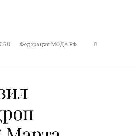
N.RU
Федерация МОДА.РФ
авил
дроп
8 Марта