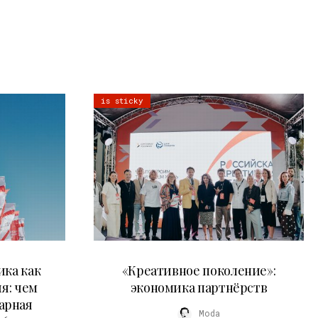
is sticky
21.07.2026
ика как
«Креативное поколение»:
я: чем
экономика партнёрств
арная
Moda