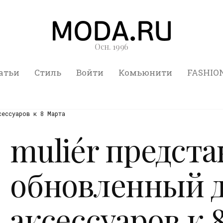
Осн. 1996
атьи
Стиль
Войти
Комьюнити
FASHIO
сессуаров к 8 Марта
muliér предст
обновленный 
аксессуаров к 