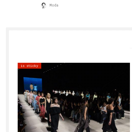
Moda
is sticky