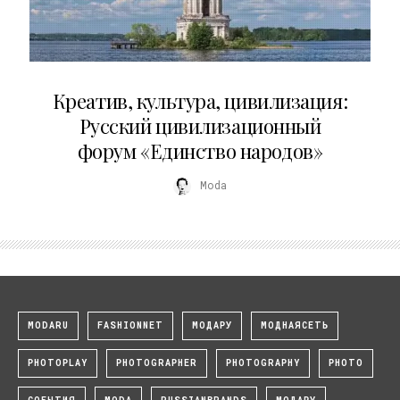
02.07.2026
Креатив, культура, цивилизация:
Русский цивилизационный
форум «Единство народов»
Moda
MODARU
FASHIONNET
МОДАРУ
МОДНАЯСЕТЬ
PHOTOPLAY
PHOTOGRAPHER
PHOTOGRAPHY
PHOTO