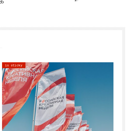
26
is sticky