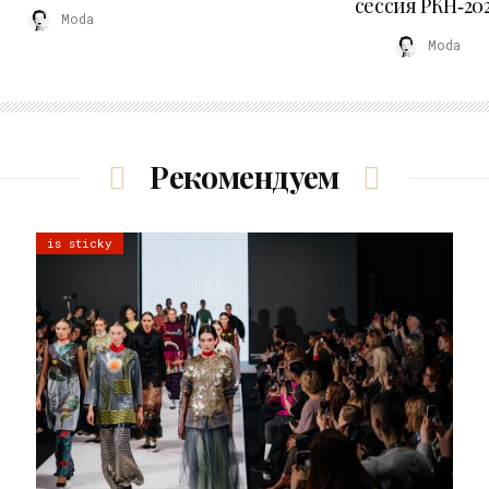
сессия РКН‑20
Moda
Moda
Рекомендуем
is sticky