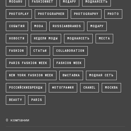
MODARU
FASHIONNET
МОДАРУ
МОДНАЯСЕТЬ
PHOTOPLAY
PHOTOGRAPHER
PHOTOGRAPHY
PHOTO
СОБЫТИЯ
MODA
RUSSIANBRANDS
МОДАРУ
НОВОСТИ
НЕДЕЛИ МОДЫ
МОДНАЯСЕТЬ
МЕСТА
FASHION
СТАТЬИ
COLLABORATION
PARIS FASHION WEEK
FASHION WEEK
NEW YORK FASHION WEEK
ВЫСТАВКА
МОДНАЯ СЕТЬ
РОССИЙСКИЕБРЕНДЫ
ФОТОГРАФИЯ
CHANEL
МОСКВА
BEAUTY
PARIS
О компании