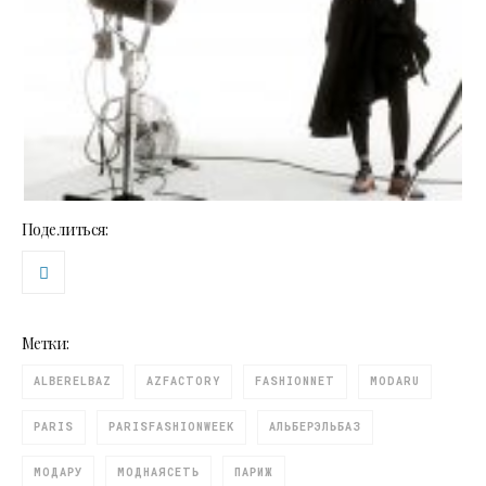
Поделиться:
Метки:
ALBERELBAZ
AZFACTORY
FASHIONNET
MODARU
PARIS
PARISFASHIONWEEK
АЛЬБЕРЭЛЬБАЗ
МОДАРУ
МОДНАЯСЕТЬ
ПАРИЖ