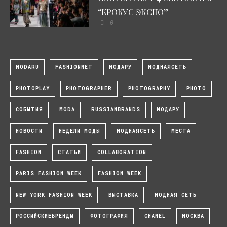
“КРОКУС ЭКСПО”
0
MODARU
FASHIONNET
МОДАРУ
МОДНАЯСЕТЬ
PHOTOPLAY
PHOTOGRAPHER
PHOTOGRAPHY
PHOTO
СОБЫТИЯ
MODA
RUSSIANBRANDS
МОДАРУ
НОВОСТИ
НЕДЕЛИ МОДЫ
МОДНАЯСЕТЬ
МЕСТА
FASHION
СТАТЬИ
COLLABORATION
PARIS FASHION WEEK
FASHION WEEK
NEW YORK FASHION WEEK
ВЫСТАВКА
МОДНАЯ СЕТЬ
РОССИЙСКИЕБРЕНДЫ
ФОТОГРАФИЯ
CHANEL
МОСКВА