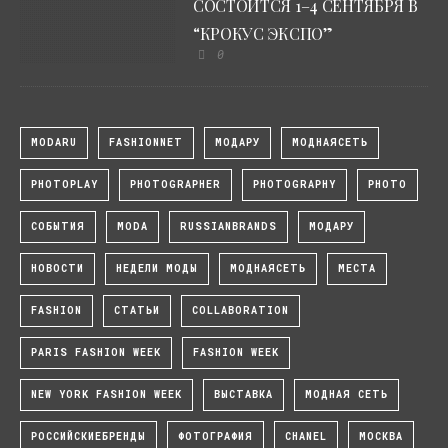
СОСТОИТСЯ 1–4 СЕНТЯБРЯ В
“КРОКУС ЭКСПО”
0
MODARU
FASHIONNET
МОДАРУ
МОДНАЯСЕТЬ
PHOTOPLAY
PHOTOGRAPHER
PHOTOGRAPHY
PHOTO
СОБЫТИЯ
MODA
RUSSIANBRANDS
МОДАРУ
НОВОСТИ
НЕДЕЛИ МОДЫ
МОДНАЯСЕТЬ
МЕСТА
FASHION
СТАТЬИ
COLLABORATION
PARIS FASHION WEEK
FASHION WEEK
NEW YORK FASHION WEEK
ВЫСТАВКА
МОДНАЯ СЕТЬ
РОССИЙСКИЕБРЕНДЫ
ФОТОГРАФИЯ
CHANEL
МОСКВА