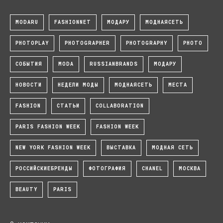
MODARU
FASHIONNET
МОДАРУ
МОДНАЯСЕТЬ
PHOTOPLAY
PHOTOGRAPHER
PHOTOGRAPHY
PHOTO
СОБЫТИЯ
MODA
RUSSIANBRANDS
МОДАРУ
НОВОСТИ
НЕДЕЛИ МОДЫ
МОДНАЯСЕТЬ
МЕСТА
FASHION
СТАТЬИ
COLLABORATION
PARIS FASHION WEEK
FASHION WEEK
NEW YORK FASHION WEEK
ВЫСТАВКА
МОДНАЯ СЕТЬ
РОССИЙСКИЕБРЕНДЫ
ФОТОГРАФИЯ
CHANEL
МОСКВА
BEAUTY
PARIS