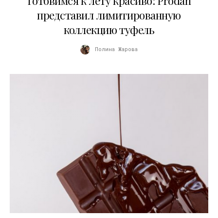
Готовимся к лету красиво: Pródan
представил лимитированную
коллекцию туфель
Полина Жарова