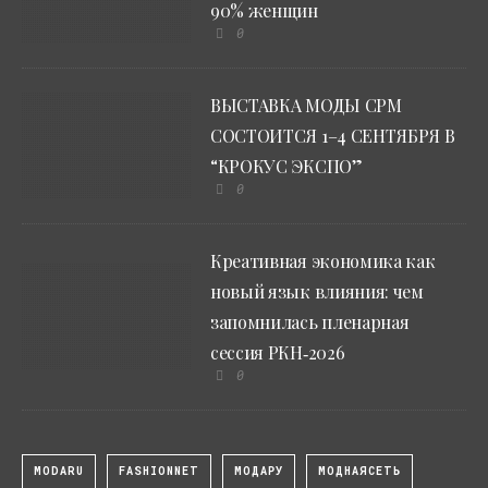
90% женщин
0
ВЫСТАВКА МОДЫ CPM
СОСТОИТСЯ 1–4 СЕНТЯБРЯ В
“КРОКУС ЭКСПО”
0
Креативная экономика как
новый язык влияния: чем
запомнилась пленарная
сессия РКН‑2026
0
MODARU
FASHIONNET
МОДАРУ
МОДНАЯСЕТЬ