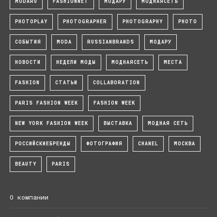
MODARU
FASHIONNET
МОДАРУ
МОДНАЯСЕТЬ
PHOTOPLAY
PHOTOGRAPHER
PHOTOGRAPHY
PHOTO
СОБЫТИЯ
MODA
RUSSIANBRANDS
МОДАРУ
НОВОСТИ
НЕДЕЛИ МОДЫ
МОДНАЯСЕТЬ
МЕСТА
FASHION
СТАТЬИ
COLLABORATION
PARIS FASHION WEEK
FASHION WEEK
NEW YORK FASHION WEEK
ВЫСТАВКА
МОДНАЯ СЕТЬ
РОССИЙСКИЕБРЕНДЫ
ФОТОГРАФИЯ
CHANEL
МОСКВА
BEAUTY
PARIS
О компании