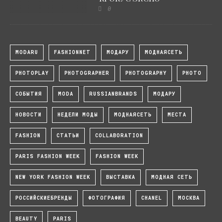
0
MODARU
FASHIONNET
МОДАРУ
МОДНАЯСЕТЬ
PHOTOPLAY
PHOTOGRAPHER
PHOTOGRAPHY
PHOTO
СОБЫТИЯ
MODA
RUSSIANBRANDS
МОДАРУ
НОВОСТИ
НЕДЕЛИ МОДЫ
МОДНАЯСЕТЬ
МЕСТА
FASHION
СТАТЬИ
COLLABORATION
PARIS FASHION WEEK
FASHION WEEK
NEW YORK FASHION WEEK
ВЫСТАВКА
МОДНАЯ СЕТЬ
РОССИЙСКИЕБРЕНДЫ
ФОТОГРАФИЯ
CHANEL
МОСКВА
BEAUTY
PARIS