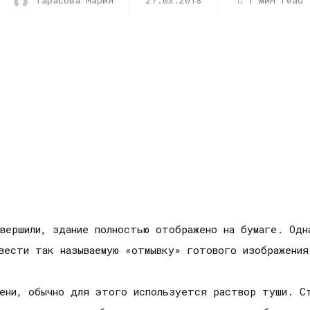
Тарасова Мария
27.03.2018
1 мин read
авершили, здание полностью отображено на бумаге. Одн
вести так называемую «отмывку» готового изображения
ени, обычно для этого используется раствор туши. С