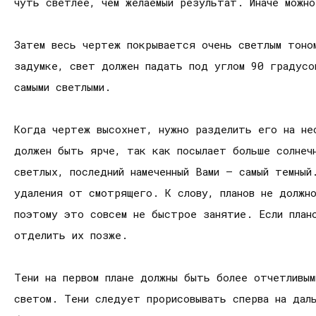
чуть светлее, чем желаемый результат. Иначе можн
Затем весь чертеж покрывается очень светлым тоно
задумке, свет должен падать под углом 90 градусо
самыми светлыми.
Когда чертеж высохнет, нужно разделить его на нес
должен быть ярче, так как посылает больше солнеч
светлых, последний намеченный Вами – самый темный
удаления от смотрящего. К слову, планов не должн
поэтому это совсем не быстрое занятие. Если плано
отделить их позже.
Тени на первом плане должны быть более отчетливым
светом. Тени следует прорисовывать сперва на даль