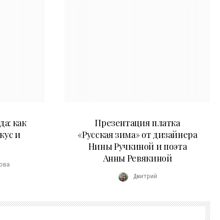
01.04.2026
а: как
Презентация платка
кус и
«Русская зима» от дизайнера
Нины Ручкиной и поэта
Анны Ревякиной
ова
Дмитрий