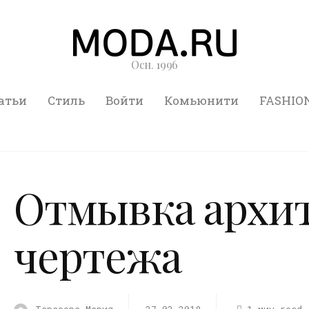
Осн. 1996
атьи
Стиль
Войти
Комьюнити
FASHIO
Отмывка архи
чертежа