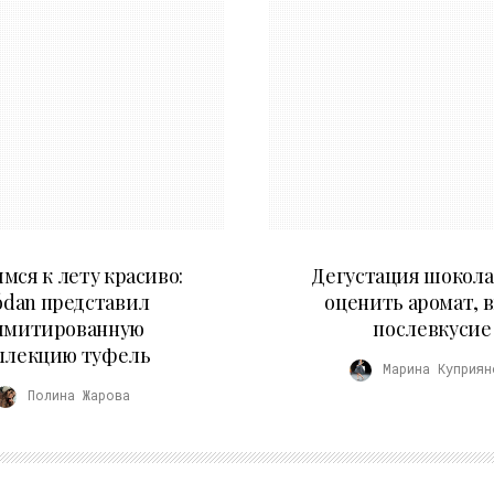
13.04.2026
01.04.2026
мся к лету красиво:
Дегустация шоколад
ódan представил
оценить аромат, в
имитированную
послевкусие
ллекцию туфель
Марина Куприян
Полина Жарова