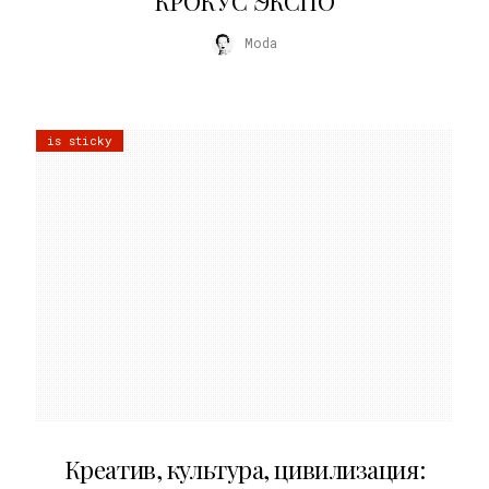
“КРОКУС ЭКСПО”
Moda
is sticky
02.07.2026
Креатив, культура, цивилизация: