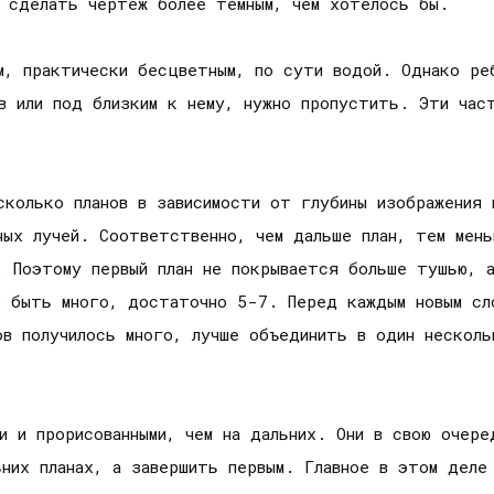
о сделать чертеж более темным, чем хотелось бы.
м, практически бесцветным, по сути водой. Однако ре
в или под близким к нему, нужно пропустить. Эти час
колько планов в зависимости от глубины изображения 
ных лучей. Соответственно, чем дальше план, тем мень
. Поэтому первый план не покрывается больше тушью, 
о быть много, достаточно 5-7. Перед каждым новым сл
в получилось много, лучше объединить в один несколь
и и прорисованными, чем на дальних. Они в свою очер
них планах, а завершить первым. Главное в этом деле