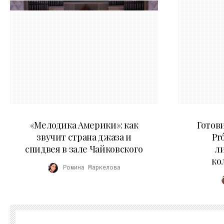
16.04.2026
«Мелодика Америки»: как
Готови
звучит страна джаза и
Pr
спидвея в зале Чайковского
л
ко
Ромина Маркелова