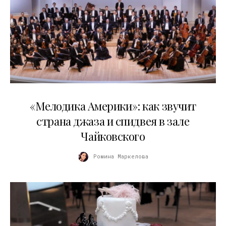
16.04.2026
«Мелодика Америки»: как звучит
страна джаза и спидвея в зале
Чайковского
Ромина Маркелова