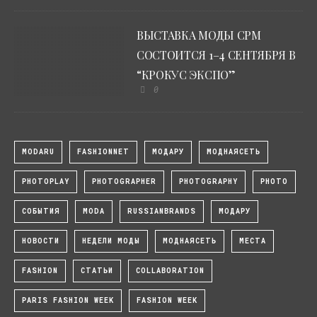
ВЫСТАВКА МОДЫ CPM
СОСТОИТСЯ 1–4 СЕНТЯБРЯ В
“КРОКУС ЭКСПО”
0
MODARU
FASHIONNET
МОДАРУ
МОДНАЯСЕТЬ
PHOTOPLAY
PHOTOGRAPHER
PHOTOGRAPHY
PHOTO
СОБЫТИЯ
MODA
RUSSIANBRANDS
МОДАРУ
НОВОСТИ
НЕДЕЛИ МОДЫ
МОДНАЯСЕТЬ
МЕСТА
FASHION
СТАТЬИ
COLLABORATION
PARIS FASHION WEEK
FASHION WEEK