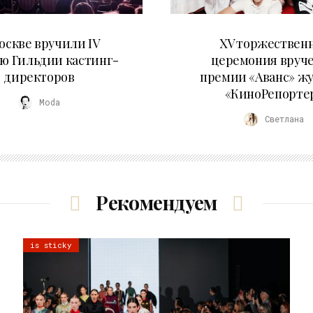
29.05.2026
20.04.2026
оскве вручили IV
XV торжествен
ю Гильдии кастинг-
церемония вруч
директоров
премии «Аванс» ж
«КиноРепорте
Moda
Светлана
Рекомендуем
is sticky