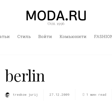
Осн. 1996
атьи
Стиль
Войти
Комьюнити
FASHIO
berlin
treskow jurij
27.12.2009
1 мин read