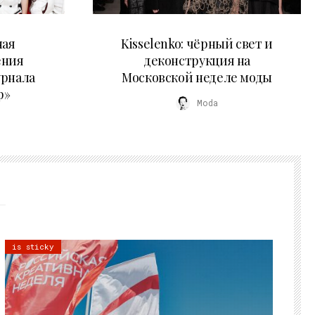
23.03.2026
ная
Kisselenko: чёрный свет и
ения
деконструкция на
урнала
Московской неделе моды
р»
Moda
is sticky