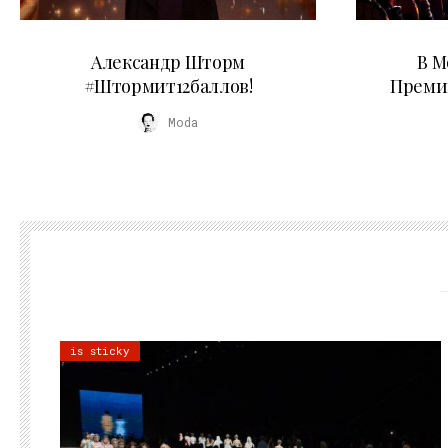
03.06.2026
Александр Шторм
В М
#Штормит12баллов!
Преми
Moda
is sticky