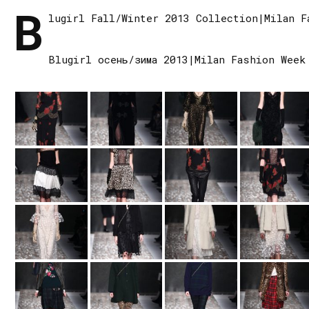
B
lugirl Fall/Winter 2013 Collection|Milan F
Blugirl осень/зима 2013|Milan Fashion Week