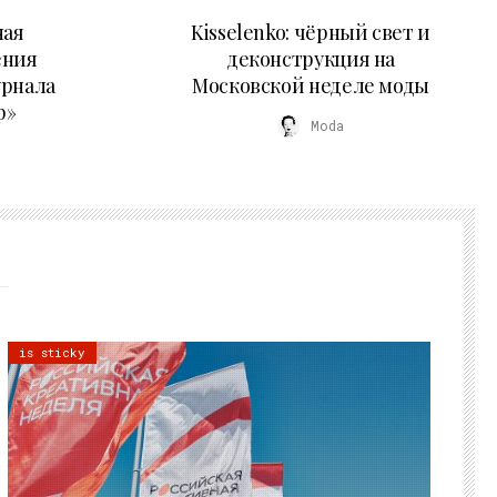
23.03.2026
ная
Kisselenko: чёрный свет и
ения
деконструкция на
урнала
Московской неделе моды
р»
Moda
is sticky