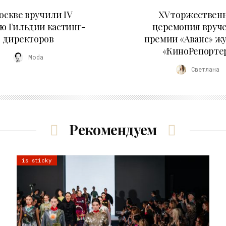
29.05.2026
20.04.2026
оскве вручили IV
XV торжествен
ю Гильдии кастинг-
церемония вруч
директоров
премии «Аванс» ж
«КиноРепорте
Moda
Светлана
Рекомендуем
is sticky