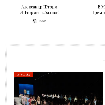
03.06.2026
Александр Шторм
В М
#Штормит12баллов!
Преми
Moda
is sticky