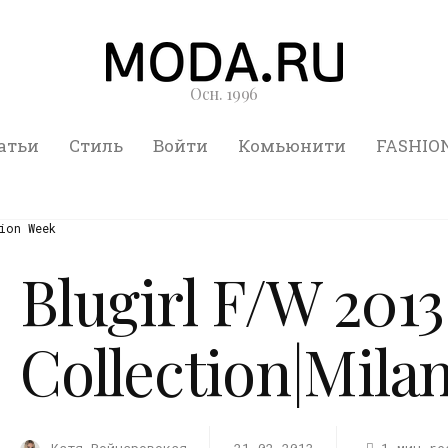
Осн. 1996
атьи
Стиль
Войти
Комьюнити
FASHIO
ion Week
Blugirl F/W 2013
Collection|Mila