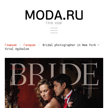
Осн. 1996
Главная
Галереи
Bridal photographer in New York —
Vital Agibalow