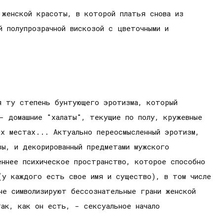
 женской красоты, в которой платья снова из
й полупрозрачной вискозой с цветочными и
я ту степень бунтующего эротизма, который
- домашние "халаты", текущие по полу, кружевные
ых местах... Актуально переосмысленный эротизм,
зы, и декорированный предметами мужского
еннее психическое пространство, которое способно
у каждого есть свое имя и существо), в том числе
е символизируют бессознательные грани женской
ак, как он есть, - сексуальное начало