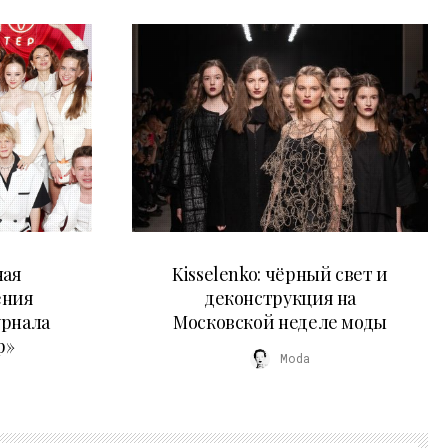
23.03.2026
ная
Kisselenko: чёрный свет и
ения
деконструкция на
урнала
Московской неделе моды
р»
Moda