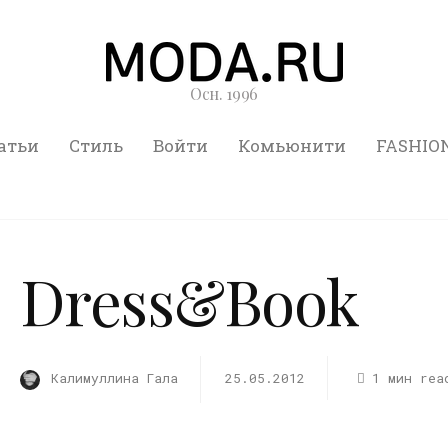
Осн. 1996
атьи
Стиль
Войти
Комьюнити
FASHIO
Dress&Book
Калимуллина Гала
25.05.2012
1 мин rea