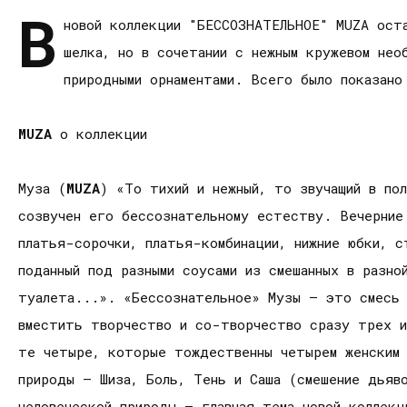
В
новой коллекции "БЕССОЗНАТЕЛЬНОЕ" MUZA оста
шелка, но в сочетании с нежным кружевом нео
природными орнаментами. Всего было показано
MUZA
о коллекции
Муза (
MUZA
) «То тихий и нежный, то звучащий в по
созвучен его бессознательному естеству. Вечерние
платья-сорочки, платья-комбинации, нижние юбки, с
поданный под разными соусами из смешанных в разно
туалета...». «Бессознательное» Музы – это смесь 
вместить творчество и со-творчество сразу трех 
те четыре, которые тождественны четырем женским 
природы – Шиза, Боль, Тень и Саша (смешение дьяв
человеческой природы – главная тема новой коллекц