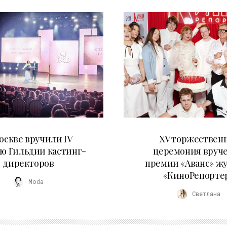
29.05.2026
20.04.2026
оскве вручили IV
XV торжествен
ю Гильдии кастинг-
церемония вруч
директоров
премии «Аванс» ж
«КиноРепорте
Moda
Светлана