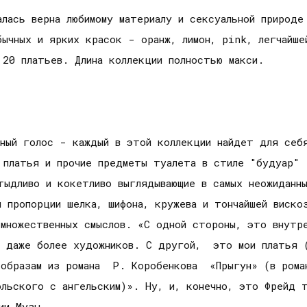
лась верна любимому материалу и сексуальной природе
бычных и ярких красок - оранж, лимон, pink, легчайше
 20 платьев. Длина коллекции полностью макси.
лный голос - каждый в этой коллекции найдет для себ
 платья и прочие предметы туалета в стиле "будуар" 
тыдливо и кокетливо выглядывающие в самых неожиданн
й пропорции шелка, шифона, кружева и тончайшей виско
множественных смыслов. «С одной стороны, это внутр
и даже более художников. С другой, это мои платья (
образам из романа Р. Коробенкова «Прыгун» (в роман
ольского с ангельским)». Ну, и, конечно, это Фрейд т
ии Музы.