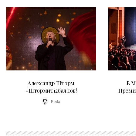
03.06.2026
Александр Шторм
В М
#Штормит12баллов!
Преми
Moda