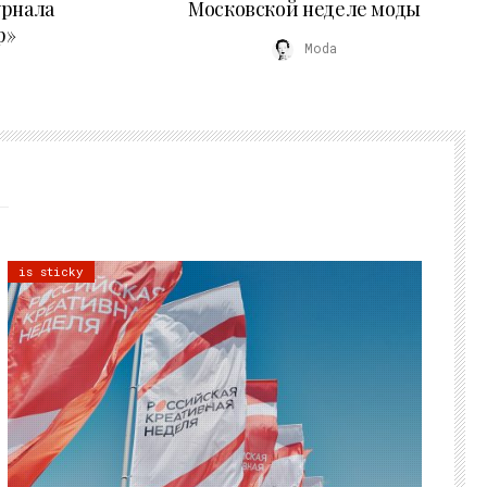
урнала
Московской неделе моды
р»
Moda
is sticky