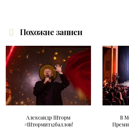
Похожие записи
03.06.2026
Александр Шторм
В М
#Штормит12баллов!
Преми