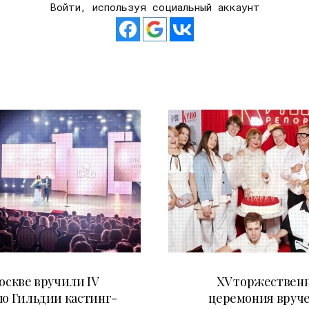
Войти, используя социальный аккаунт
29.05.2026
20.04.2026
оскве вручили IV
XV торжествен
ю Гильдии кастинг-
церемония вруч