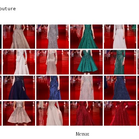
outure
Метки: