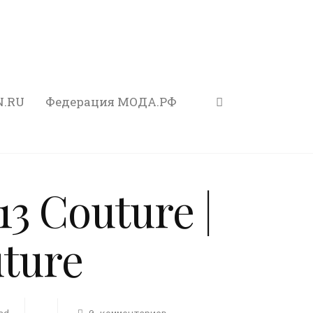
N.RU
Федерация МОДА.РФ
013 Couture |
uture