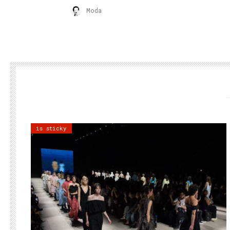
Moda
is sticky