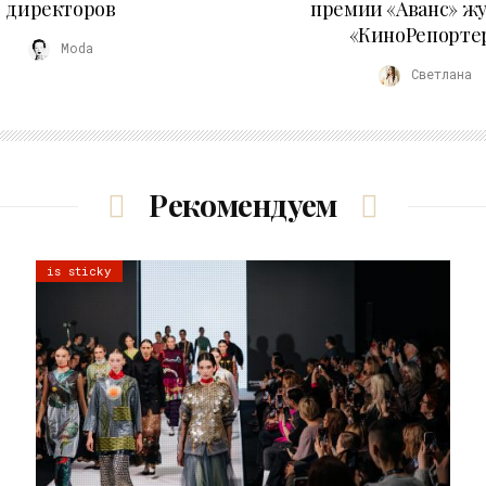
директоров
премии «Аванс» ж
«КиноРепорте
Moda
Светлана
Рекомендуем
is sticky