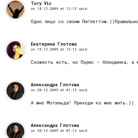
Tory Vic
on
18.12.2009 at 12:12
said:
Одно лицо со своим Пиглеттом.))Правильн
Екатерина Глотова
on
18.12.2009 at 15:12
said:
Схожесть есть, но Пэрис — блондинка, а 
Александра Глотова
on
20.12.2009 at 01:12
said:
А мне Мотильда! Приходи ко мне жить.))
Александра Глотова
on
20.12.2009 at 01:12
said: