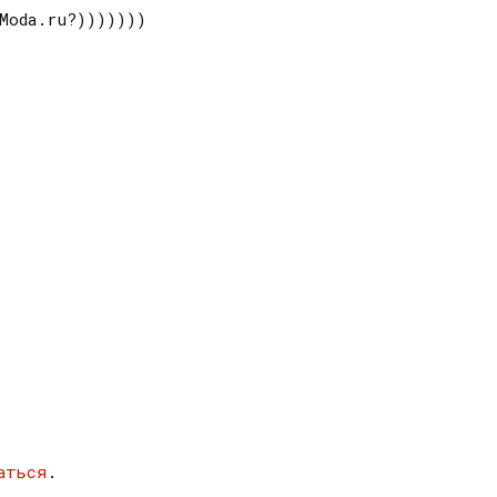
 Moda.ru?)))))))
аться
.