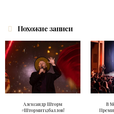
Похожие записи
03.06.2026
Александр Шторм
В М
#Штормит12баллов!
Преми