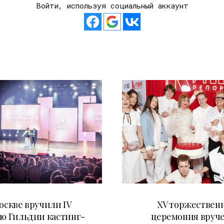
Войти, используя социальный аккаунт
29.05.2026
20.04.2026
оскве вручили IV
XV торжествен
ю Гильдии кастинг-
церемония вруч