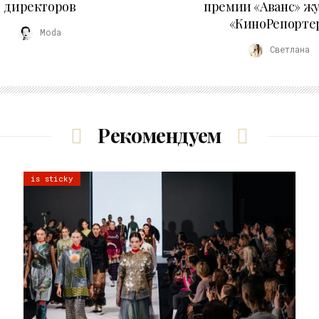
директоров
премии «Аванс» ж
«КиноРепорте
Moda
Светлана
Рекомендуем
is sticky