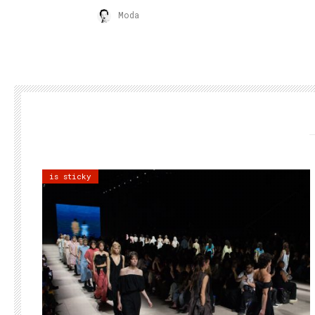
Moda
is sticky