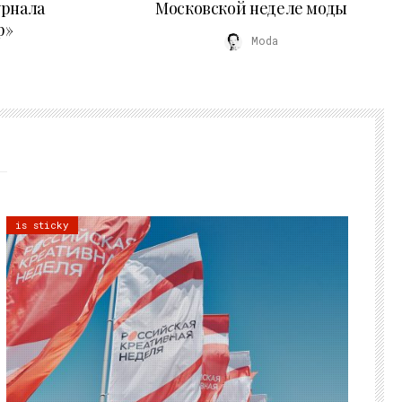
урнала
Московской неделе моды
р»
Moda
is sticky