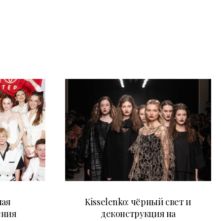
23.03.2026
ная
Kisselenko: чёрный свет и
ения
деконструкция на