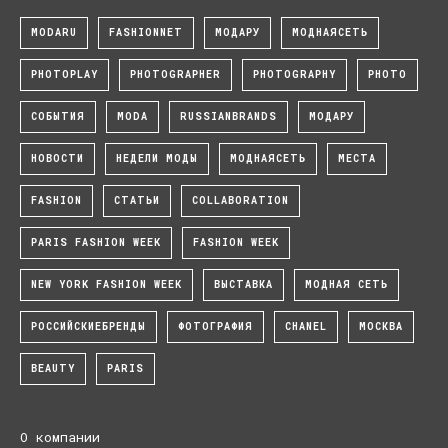
MODARU
FASHIONNET
МОДАРУ
МОДНАЯСЕТЬ
PHOTOPLAY
PHOTOGRAPHER
PHOTOGRAPHY
PHOTO
СОБЫТИЯ
MODA
RUSSIANBRANDS
МОДАРУ
НОВОСТИ
НЕДЕЛИ МОДЫ
МОДНАЯСЕТЬ
МЕСТА
FASHION
СТАТЬИ
COLLABORATION
PARIS FASHION WEEK
FASHION WEEK
NEW YORK FASHION WEEK
ВЫСТАВКА
МОДНАЯ СЕТЬ
РОССИЙСКИЕБРЕНДЫ
ФОТОГРАФИЯ
CHANEL
МОСКВА
BEAUTY
PARIS
О компании