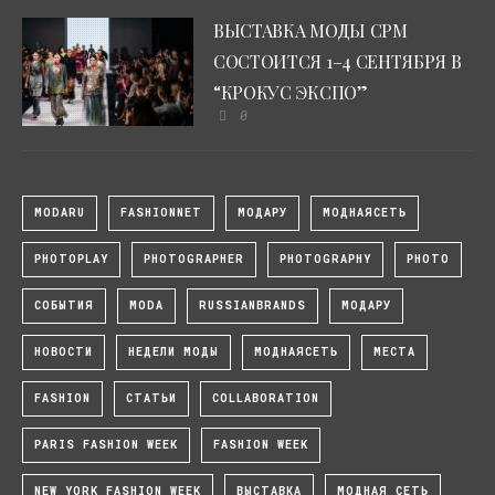
ВЫСТАВКА МОДЫ CPM
СОСТОИТСЯ 1–4 СЕНТЯБРЯ В
“КРОКУС ЭКСПО”
0
MODARU
FASHIONNET
МОДАРУ
МОДНАЯСЕТЬ
PHOTOPLAY
PHOTOGRAPHER
PHOTOGRAPHY
PHOTO
СОБЫТИЯ
MODA
RUSSIANBRANDS
МОДАРУ
НОВОСТИ
НЕДЕЛИ МОДЫ
МОДНАЯСЕТЬ
МЕСТА
FASHION
СТАТЬИ
COLLABORATION
PARIS FASHION WEEK
FASHION WEEK
NEW YORK FASHION WEEK
ВЫСТАВКА
МОДНАЯ СЕТЬ