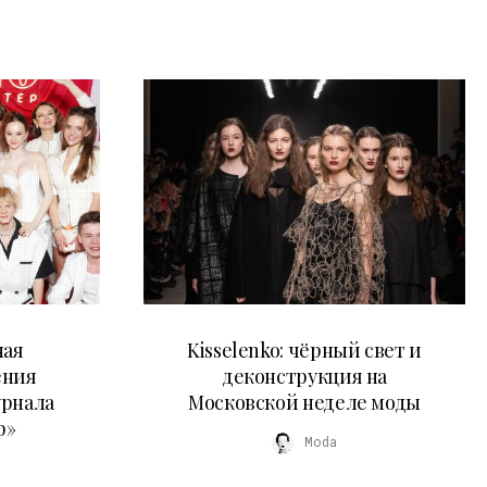
23.03.2026
ная
Kisselenko: чёрный свет и
ения
деконструкция на
урнала
Московской неделе моды
р»
Moda