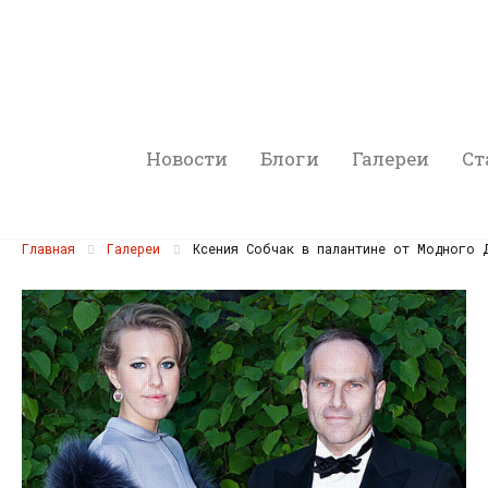
Новости
Блоги
Галереи
Ст
Главная
Галереи
Ксения Собчак в палантине от Модного Д