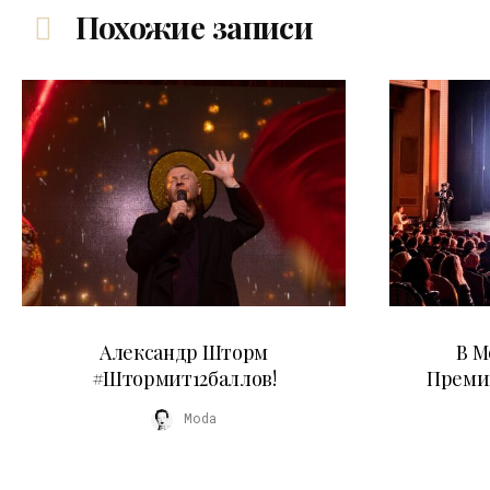
Похожие записи
03.06.2026
Александр Шторм
В М
#Штормит12баллов!
Преми
Moda