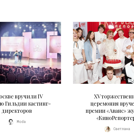
29.05.2026
20.04.2026
оскве вручили IV
XV торжествен
ю Гильдии кастинг-
церемония вруч
директоров
премии «Аванс» ж
«КиноРепорте
Moda
Светлана