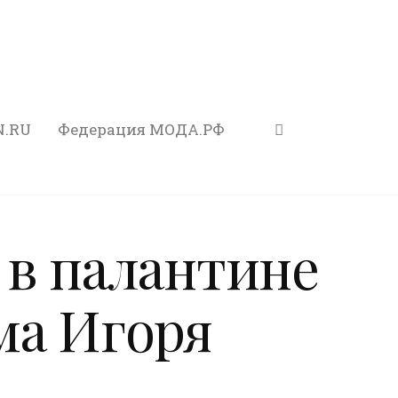
N.RU
Федерация МОДА.РФ
 в палантине
ма Игоря