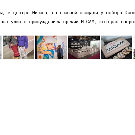
м, в центре Милана, на главной площади у собора Duo
гала-ужин с присуждением премии MICAM, которая вперв