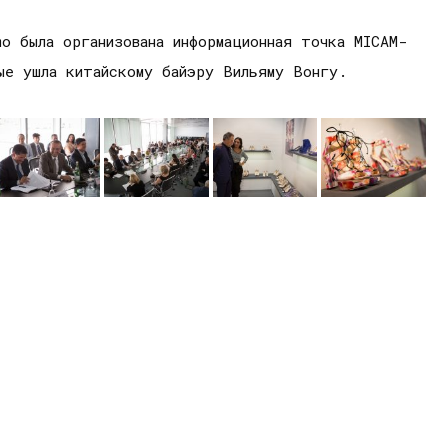
mo была организована информационная точка MICAM-
ые ушла китайскому байэру Вильяму Вонгу.