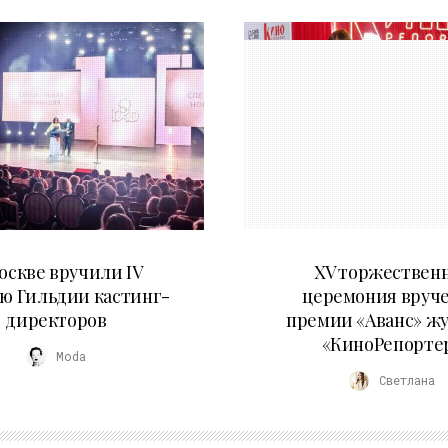
29.05.2026
20.04.2026
оскве вручили IV
XV торжествен
ю Гильдии кастинг-
церемония вруч
директоров
премии «Аванс» ж
«КиноРепорте
Moda
Светлана