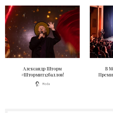
03.06.2026
Александр Шторм
В М
#Штормит12баллов!
Преми
Moda