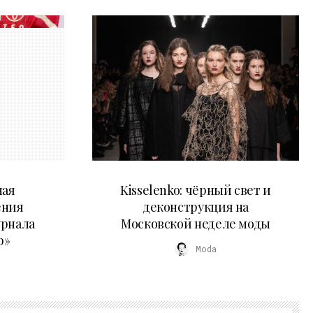
23.03.2026
ная
Kisselenko: чёрный свет и
ения
деконструкция на
урнала
Московской неделе моды
р»
Moda