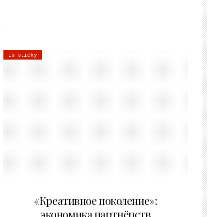
is sticky
21.07.2026
«Креативное поколение»:
экономика партнёрств