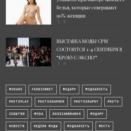
белья, которые совершают
90% женщин
0
ВЫСТАВКА МОДЫ CPM
СОСТОИТСЯ 1–4 СЕНТЯБРЯ В
“КРОКУС ЭКСПО”
0
MODARU
FASHIONNET
МОДАРУ
МОДНАЯСЕТЬ
PHOTOPLAY
PHOTOGRAPHER
PHOTOGRAPHY
PHOTO
СОБЫТИЯ
MODA
RUSSIANBRANDS
МОДАРУ
НОВОСТИ
НЕДЕЛИ МОДЫ
МОДНАЯСЕТЬ
МЕСТА