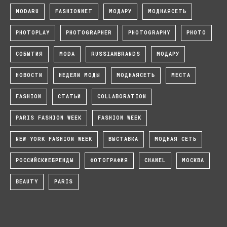
MODARU
FASHIONNET
МОДАРУ
МОДНАЯСЕТЬ
PHOTOPLAY
PHOTOGRAPHER
PHOTOGRAPHY
PHOTO
СОБЫТИЯ
MODA
RUSSIANBRANDS
МОДАРУ
НОВОСТИ
НЕДЕЛИ МОДЫ
МОДНАЯСЕТЬ
МЕСТА
FASHION
СТАТЬИ
COLLABORATION
PARIS FASHION WEEK
FASHION WEEK
NEW YORK FASHION WEEK
ВЫСТАВКА
МОДНАЯ СЕТЬ
РОССИЙСКИЕБРЕНДЫ
ФОТОГРАФИЯ
CHANEL
МОСКВА
BEAUTY
PARIS