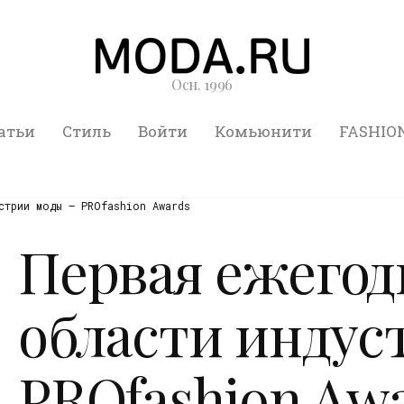
Осн. 1996
атьи
Стиль
Войти
Комьюнити
FASHIO
стрии моды – PROfashion Awards
Первая ежегод
области индус
PROfashion Aw