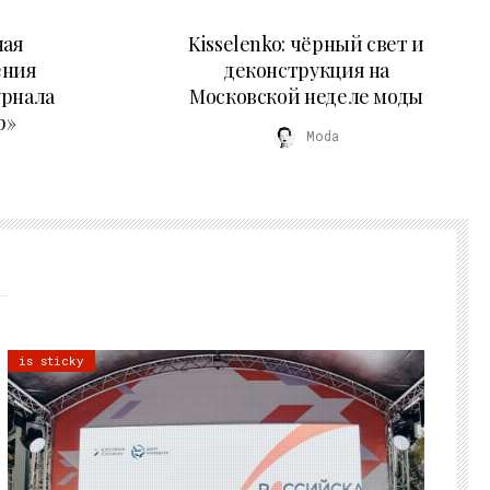
23.03.2026
ная
Kisselenko: чёрный свет и
ения
деконструкция на
урнала
Московской неделе моды
р»
Moda
is sticky