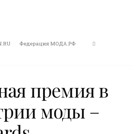
N.RU
Федерация МОДА.РФ
ная премия в
трии моды –
ards