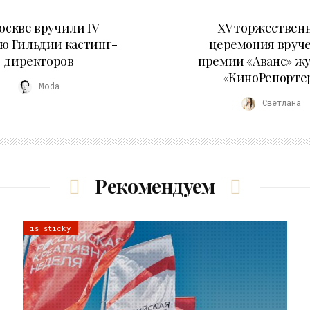
29.05.2026
20.04.2026
оскве вручили IV
XV торжествен
ю Гильдии кастинг-
церемония вруч
директоров
премии «Аванс» ж
«КиноРепорте
Moda
Светлана
Рекомендуем
is sticky