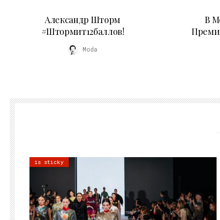
03.06.2026
Александр Шторм
В М
#Штормит12баллов!
Преми
Moda
is sticky