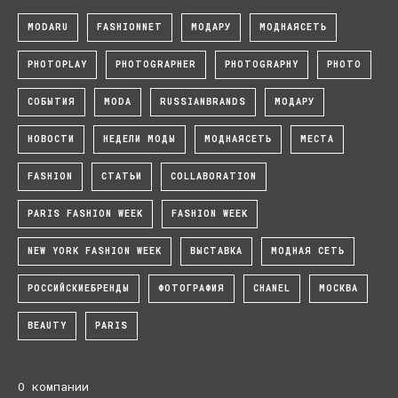
MODARU
FASHIONNET
МОДАРУ
МОДНАЯСЕТЬ
PHOTOPLAY
PHOTOGRAPHER
PHOTOGRAPHY
PHOTO
СОБЫТИЯ
MODA
RUSSIANBRANDS
МОДАРУ
НОВОСТИ
НЕДЕЛИ МОДЫ
МОДНАЯСЕТЬ
МЕСТА
FASHION
СТАТЬИ
COLLABORATION
PARIS FASHION WEEK
FASHION WEEK
NEW YORK FASHION WEEK
ВЫСТАВКА
МОДНАЯ СЕТЬ
РОССИЙСКИЕБРЕНДЫ
ФОТОГРАФИЯ
CHANEL
МОСКВА
BEAUTY
PARIS
О компании