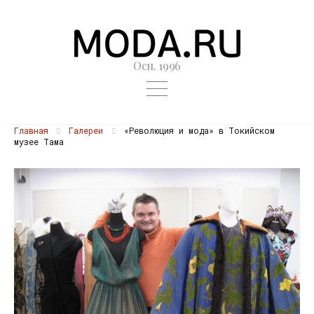
Осн. 1996
Главная
Галереи
«Революция и мода» в Токийском
музее Тама