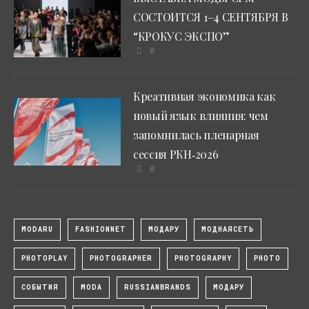
СОСТОИТСЯ 1–4 СЕНТЯБРЯ В
“КРОКУС ЭКСПО”
0
Креативная экономика как
новый язык влияния: чем
запомнилась пленарная
сессия РКН‑2026
0
MODARU
FASHIONNET
МОДАРУ
МОДНАЯСЕТЬ
PHOTOPLAY
PHOTOGRAPHER
PHOTOGRAPHY
PHOTO
СОБЫТИЯ
MODA
RUSSIANBRANDS
МОДАРУ