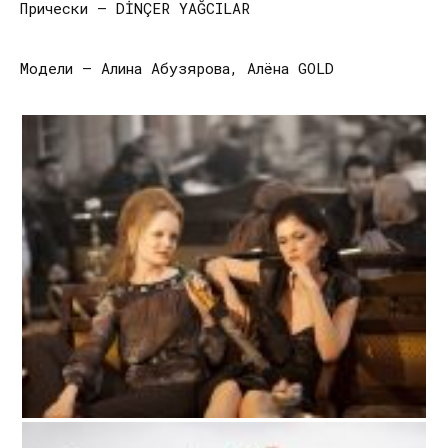
Прически – DİNÇER YAĞCILAR
Модели — Алина Абузярова, Алёна GOLD