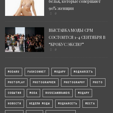
белья, которые совершают
90% женщин
0
ВЫСТАВКА МОДЫ CPM
СОСТОИТСЯ 1–4 СЕНТЯБРЯ В
“КРОКУС ЭКСПО”
0
MODARU
FASHIONNET
МОДАРУ
МОДНАЯСЕТЬ
PHOTOPLAY
PHOTOGRAPHER
PHOTOGRAPHY
PHOTO
СОБЫТИЯ
MODA
RUSSIANBRANDS
МОДАРУ
НОВОСТИ
НЕДЕЛИ МОДЫ
МОДНАЯСЕТЬ
МЕСТА