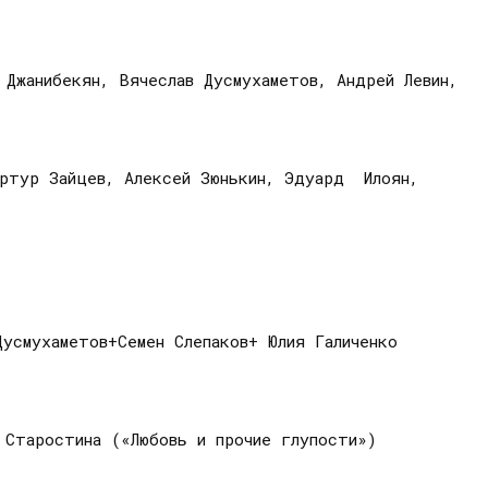
 Джанибекян, Вячеслав Дусмухаметов, Андрей Левин,
Артур Зайцев, Алексей Зюнькин, Эдуард Илоян,
усмухаметов+Семен Слепаков+ Юлия Галиченко
 Старостина («Любовь и прочие глупости»)