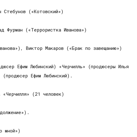
н Стебунов («Котовский»)
ад Фурман («Террористка Иванова»)
ванова»), Виктор Макаров («Брак по завещанию»)
одюсер Ефим Любинский) «Черчилль» (продюсеры Илья
» (продюсер Ефим Любинский).
 «Черчилля» (21 человек)
должение»).
о мной»)