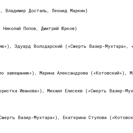
, Владимир Досталь, Леонид Маркин)
 Николай Попов, Дмитрий Юрков)
нию»), Эдуард Володарский («Смерть Вазир-Мухтара», «
о завещанию»), Марина Александрова («Котовский»), М
ористка Иванова»), Михаил Елисеев («Смерть Вазир-Мух
«Смерть Вазир-Мухтара»), Екатерина Стулова («Котовс