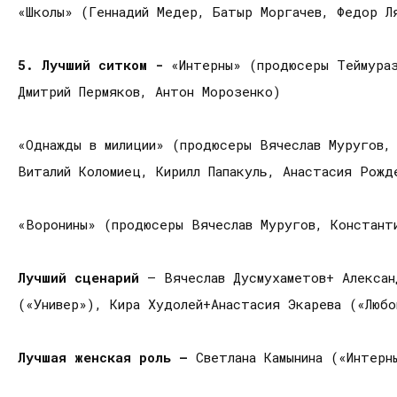
«Школы» (Геннадий Медер, Батыр Моргачев, Федор Л
5. Лучший ситком -
«Интерны» (продюсеры Теймураз
Дмитрий Пермяков, Антон Морозенко)
«Однажды в милиции» (продюсеры Вячеслав Муругов,
Виталий Коломиец, Кирилл Папакуль, Анастасия Рож
«Воронины» (продюсеры Вячеслав Муругов, Констант
Лучший сценарий
— Вячеслав Дусмухаметов+ Алексан
(«Универ»), Кира Худолей+Анастасия Экарева («Любо
Лучшая женская роль —
Светлана Камынина («Интерн