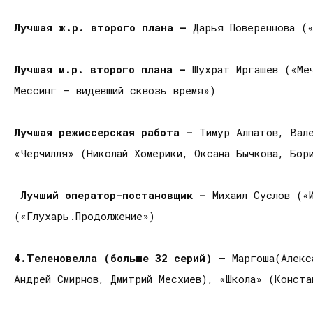
Лучшая ж.р. второго плана —
Дарья Повереннова (
Лучшая м.р. второго плана —
Шухрат Иргашев («Ме
Мессинг — видевший сквозь время»)
Лучшая режиссерская работа —
Тимур Алпатов, Вале
«Черчилля» (Николай Хомерики, Оксана Бычкова, Бор
Лучший оператор-постановщик —
Михаил Суслов («
(«Глухарь.Продолжение»)
4.Теленовелла (больше 32 серий)
– Маргоша(Алекс
Андрей Смирнов, Дмитрий Месхиев), «Школа» (Конст