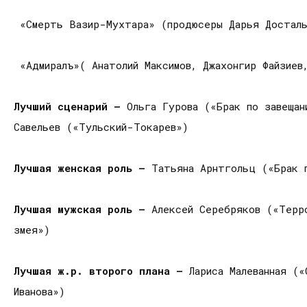
«Смерть Вазир-Мухтара» (продюсеры Дарья Досталь
«Адмиралъ»( Анатолий Максимов, Джахонгир Файзиев,
Лучший сценарий —
Ольга Гурова («Брак по завеща
Савельев («Тульский-Токарев»)
Лучшая женская роль —
Татьяна Арнтгольц («Брак п
Лучшая мужская роль —
Алексей Серебряков («Терр
змея»)
Лучшая ж.р. второго плана —
Лариса Малеванная (
Иванова»)