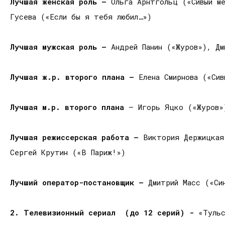
Лучшая женская роль —
Ольга Арнтгольц («Сивый ме
Гусева («Если бы я тебя любил…»)
Лучшая мужская роль —
Андрей Панин («Журов»), Дм
Лучшая ж.р. второго плана —
Елена Смирнова («Си
Лучшая м.р. второго плана
— Игорь Яцко («Журов»
Лучшая режиссерская работа —
Виктория Держицкая
Сергей Крутин («В Париж!»)
Лучший оператор-постановщик —
Дмитрий Масс («Си
2. Телевизионный сериал (до 12 серий) -
«Туль