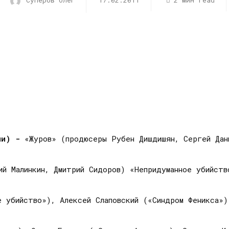
Суперов Олег
17.02.2011
2 мин read
рии) -
«Журов» (продюсеры Рубен Дишдишян, Сергей Дан
ий Малинкин, Дмитрий Сидоров) «Непридуманное убийст
е убийство»), Алексей Слаповский («Синдром Феникса»)