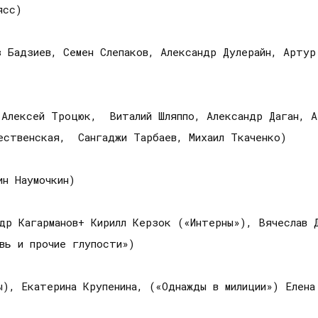
ясс)
 Бадзиев, Семен Слепаков, Александр Дулерайн, Артур
 Алексей Троцюк, Виталий Шляппо, Александр Даган, 
дественская, Сангаджи Тарбаев, Михаил Ткаченко)
ин Наумочкин)
др Кагарманов+ Кирилл Керзок («Интерны»), Вячеслав Д
вь и прочие глупости»)
ы), Екатерина Крупенина, («Однажды в милиции») Елена