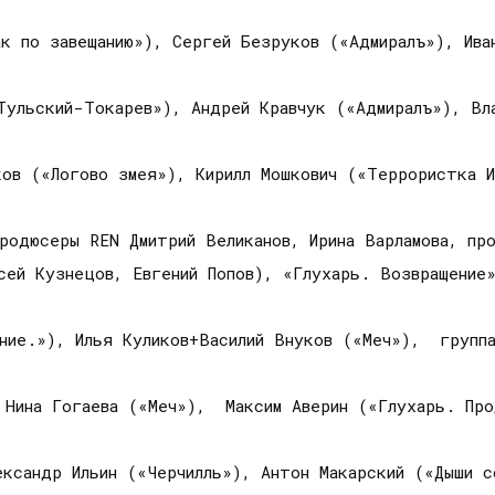
ак по завещанию»), Сергей Безруков («Адмиралъ»), Ива
Тульский-Токарев»), Андрей Кравчук («Адмиралъ»), Вл
ков («Логово змея»), Кирилл Мошкович («Террористка И
родюсеры REN Дмитрий Великанов, Ирина Варламова, пр
сей Кузнецов, Евгений Попов), «Глухарь. Возвращение
ение.»), Илья Куликов+Василий Внуков («Меч»), группа
 Нина Гогаева («Меч»), Максим Аверин («Глухарь. Про
ксандр Ильин («Черчилль»), Антон Макарский («Дыши с