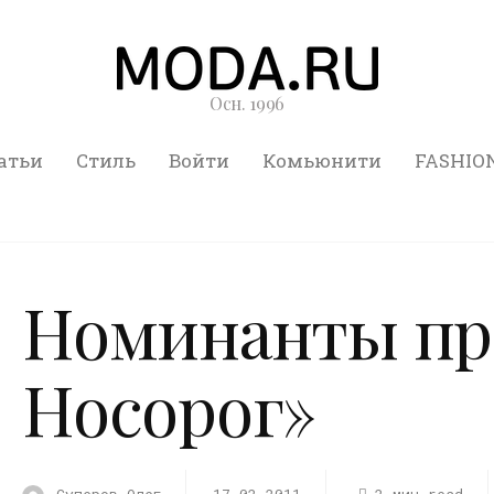
Осн. 1996
атьи
Стиль
Войти
Комьюнити
FASHIO
Номинанты пр
Носорог»