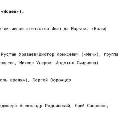
(«Исаев»).
етективное агентство Иван да Марья», «Вольф
 Рустам Уразаев+Виктор Конисевич («Меч»), группа
узалева, Михаил Угаров, Авдотья Смирнова)
возь время»), Сергей Воронцов
одюсеры Александр Роднянский, Юрий Сапронов,