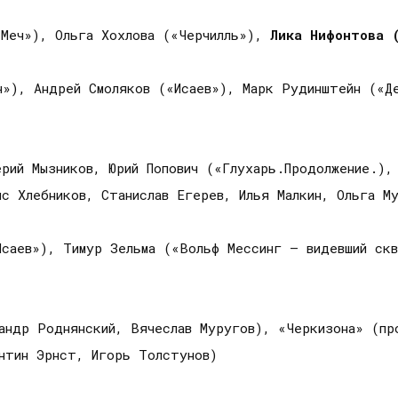
«Меч»), Ольга Хохлова («Черчилль»),
Лика Нифонтова 
ч»), Андрей Смоляков («Исаев»), Марк Рудинштейн («Д
рий Мызников, Юрий Попович («Глухарь.Продолжение.),
ис Хлебников, Станислав Егерев, Илья Малкин, Ольга М
Исаев»), Тимур Зельма («Вольф Мессинг — видевший ск
андр Роднянский, Вячеслав Муругов), «Черкизона» (пр
антин Эрнст, Игорь Толстунов)