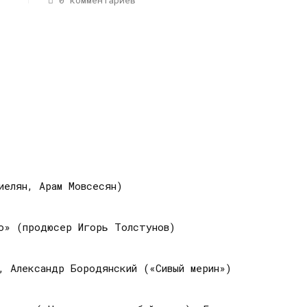
0 комментариев
иелян, Арам Мовсесян)
во» (продюсер Игорь Толстунов)
, Александр Бородянский («Сивый мерин»)