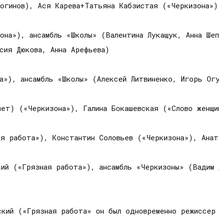
огинов), Ася Карева+Татьяна Кабзистая («Черкизона»)
она»), ансамбль «Школы» (Валентина Лукащук, Анна Ше
асия Дюкова, Анна Арефьева)
а»), ансамбль «Школы» (Алексей Литвиненко, Игорь Ог
лет) («Черкизона»), Галина Бокашевская («Слово женщи
ая работа»), Константин Соловьев («Черкизона»), Анат
кий («Грязная работа»), ансамбль «Черкизоны» (Вадим 
кий («Грязная работа» он был одновременно режиссер 