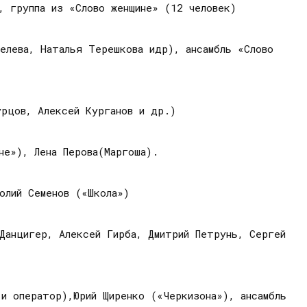
, группа из «Слово женщине» (12 человек)
пелева, Наталья Терешкова идр), ансамбль «Слово
урцов, Алексей Курганов и др.)
не»), Лена Перова(Маргоша).
олий Семенов («Школа»)
Данцигер, Алексей Гирба, Дмитрий Петрунь, Сергей
и оператор),Юрий Щиренко («Черкизона»), ансамбль