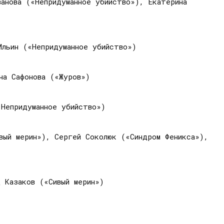
ванова («Непридуманное убийство»), Екатерина
Ильин («Непридуманное убийство»)
на Сафонова («Журов»)
«Непридуманное убийство»)
вый мерин»), Сергей Соколюк («Синдром Феникса»),
 Казаков («Сивый мерин»)