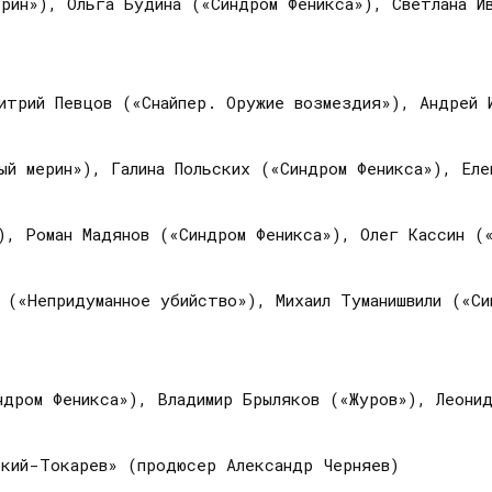
рин»), Ольга Будина («Синдром Феникса»), Светлана И
итрий Певцов («Снайпер. Оружие возмездия»), Андрей 
вый мерин»), Галина Польских («Синдром Феникса»), Еле
), Роман Мадянов («Синдром Феникса»), Олег Кассин (
 («Непридуманное убийство»), Михаил Туманишвили («Си
ндром Феникса»), Владимир Брыляков («Журов»), Леонид
ский-Токарев» (продюсер Александр Черняев)