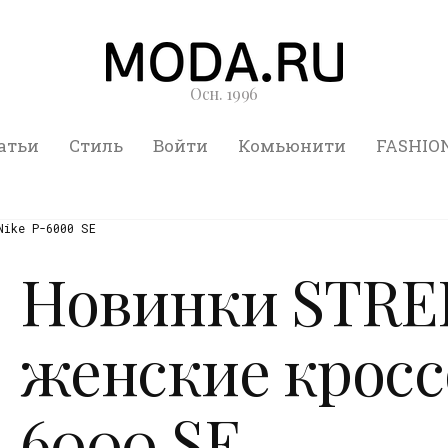
Осн. 1996
атьи
Стиль
Войти
Комьюнити
FASHIO
Nike P-6000 SE
Новинки STRE
женские кросс
6000 SE