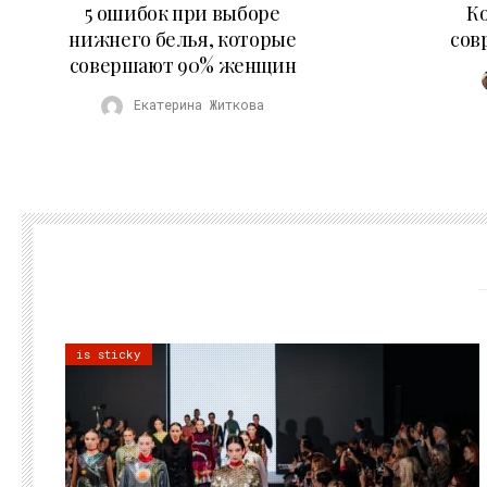
5 ошибок при выборе
К
нижнего белья, которые
сов
совершают 90% женщин
Екатерина Житкова
is sticky