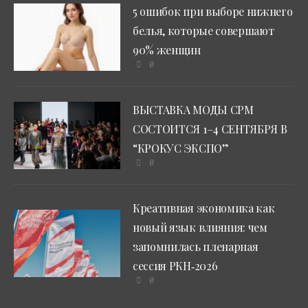
5 ошибок при выборе нижнего
белья, которые совершают
90% женщин
0
ВЫСТАВКА МОДЫ CPM
СОСТОИТСЯ 1–4 СЕНТЯБРЯ В
“КРОКУС ЭКСПО”
0
Креативная экономика как
новый язык влияния: чем
запомнилась пленарная
сессия РКН‑2026
0