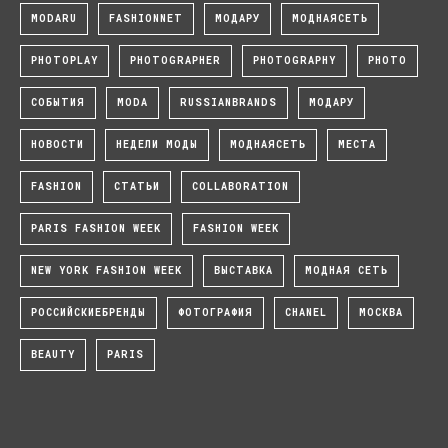
MODARU
FASHIONNET
МОДАРУ
МОДНАЯСЕТЬ
PHOTOPLAY
PHOTOGRAPHER
PHOTOGRAPHY
PHOTO
СОБЫТИЯ
MODA
RUSSIANBRANDS
МОДАРУ
НОВОСТИ
НЕДЕЛИ МОДЫ
МОДНАЯСЕТЬ
МЕСТА
FASHION
СТАТЬИ
COLLABORATION
PARIS FASHION WEEK
FASHION WEEK
NEW YORK FASHION WEEK
ВЫСТАВКА
МОДНАЯ СЕТЬ
РОССИЙСКИЕБРЕНДЫ
ФОТОГРАФИЯ
CHANEL
МОСКВА
BEAUTY
PARIS