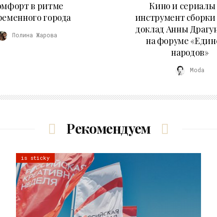
омфорт в ритме
Кино и сериалы 
ременного города
инструмент сборки
доклад Анны Драгу
Полина Жарова
на форуме «Един
народов»
Moda
Рекомендуем
is sticky