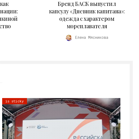
как
Бренд БАСК выпустил
 нации:
капсулу «Дневник капитана»:
нкиной
одежда с характером
ство
мореплавателя
Елена Мясникова
is sticky